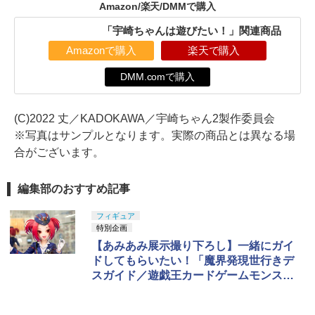
Amazon/楽天/DMMで購入
「宇崎ちゃんは遊びたい！」関連商品
Amazonで購入
楽天で購入
DMM.comで購入
(C)2022 丈／KADOKAWA／宇崎ちゃん2製作委員会
※写真はサンプルとなります。実際の商品とは異なる場
合がございます。
編集部のおすすめ記事
フィギュア
特別企画
【あみあみ展示撮り下ろし】一緒にガイ
ドしてもらいたい！「魔界発現世行きデ
スガイド／遊戯王カードゲームモンスタ
ーフィギュアコレクション」