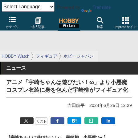
Powered by
Translate
カテゴリ
過去記事
検索
Impressサイト
HOBBY Watch
フィギュア
ホビージャパン
ニュース
アニメ「宇崎ちゃんは遊びたい！ω」より小悪魔
コスプレ衣装に身を包んだ宇崎柳がフィギュア化
吉田航平
2024年6月25日 12:29
リスト
【宇崎ちゃんは遊びたい！ω 宇崎柳 小悪魔Ver.】