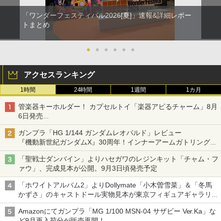
「ワンダーフェスティバル2026[夏]」速報&詳細レポー
トまとめ
●
●
●
●
●
●
アクセスランキング
1時間
24時間
1週間
1カ月
管楽器キーホルダー！ カプセルトイ「楽器アピるチャーム」8月
6日発売
チューバ、テナサクなど5種各3色
ガンプラ「HG 1/144 ガンダムレオパルド」レビュー
『機動新世紀ガンダムX』30周年！インナーアームガトリングの
変形機構まで再現し最新フォーマットでキット化！
「聖戦士ダンバイン」よりハセガワのレジンキット「チャム・フ
ァウ」、完成見本が公開。9月3日頃発売予定
「ホワイトアルバム2」よりDollymate「小木曽雪菜」＆「冬馬
かずさ」のキャストドール実物見本が東京フィギュアギャラリー
にて展示中
Amazonにてガンプラ「MG 1/100 MSN-04 サザビー Ver.Ka」な
ど9月再入荷分が販売再開！