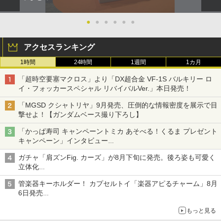
●
●
●
●
●
●
アクセスランキング
1時間
24時間
1週間
1カ月
「超時空要塞マクロス」より「DX超合金 VF-1S バルキリー ロ
イ・フォッカースペシャル リバイバルVer.」本日発売！
「MGSD クシャトリヤ」9月発売、圧倒的な情報密度を展示で目
撃せよ！【ガンダムベース撮り下ろし】
「かっぱ寿司 キャンペーントミカ あそべる！くるま プレゼント
キャンペーン」インタビュー
子どもが楽しめるかっぱ寿司ならではの体験とコラボの楽しさを
ガチャ「肩ズンFig. カーズ」が8月下旬に発売。後ろ姿も可愛く
追求
立体化
ライトニング・マックィーンやメーターなど4種がラインナップ
管楽器キーホルダー！ カプセルトイ「楽器アピるチャーム」8月
6日発売
チューバ、テナサクなど5種各3色
もっと見る