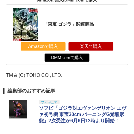
Amazon/楽天/DMM.comで購入
「東宝 ゴジラ」関連商品
Amazonで購入
楽天で購入
DMM.comで購入
TM & (C) TOHO CO., LTD.
編集部のおすすめ記事
フィギュア
ソフビ「ゴジラ対エヴァンゲリオン エヴ
ァ初号機 東宝30cm バーニングG覚醒形
態」2次受注が6月6日13時より開始！