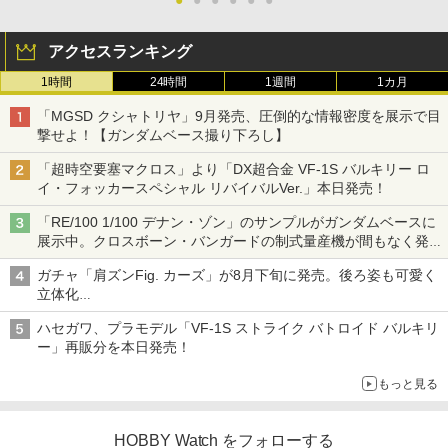
●
●
●
●
●
●
アクセスランキング
1時間
24時間
1週間
1カ月
「MGSD クシャトリヤ」9月発売、圧倒的な情報密度を展示で目
撃せよ！【ガンダムベース撮り下ろし】
「超時空要塞マクロス」より「DX超合金 VF-1S バルキリー ロ
イ・フォッカースペシャル リバイバルVer.」本日発売！
「RE/100 1/100 デナン・ゾン」のサンプルがガンダムベースに
展示中。クロスボーン・バンガードの制式量産機が間もなく発送
【ガンダムベース撮り下ろし】
ガチャ「肩ズンFig. カーズ」が8月下旬に発売。後ろ姿も可愛く
立体化
ライトニング・マックィーンやメーターなど4種がラインナップ
ハセガワ、プラモデル「VF-1S ストライク バトロイド バルキリ
ー」再販分を本日発売！
もっと見る
HOBBY Watch をフォローする