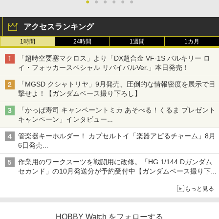
●
●
●
●
●
●
アクセスランキング
1時間
24時間
1週間
1カ月
「超時空要塞マクロス」より「DX超合金 VF-1S バルキリー ロ
イ・フォッカースペシャル リバイバルVer.」本日発売！
「MGSD クシャトリヤ」9月発売、圧倒的な情報密度を展示で目
撃せよ！【ガンダムベース撮り下ろし】
「かっぱ寿司 キャンペーントミカ あそべる！くるま プレゼント
キャンペーン」インタビュー
子どもが楽しめるかっぱ寿司ならではの体験とコラボの楽しさを
管楽器キーホルダー！ カプセルトイ「楽器アピるチャーム」8月
追求
6日発売
チューバ、テナサクなど5種各3色
作業用のワークスーツを戦闘用に改修。「HG 1/144 Dガンダム
セカンド」の10月発送分が予約受付中【ガンダムベース撮り下
ろし】
もっと見る
HOBBY Watch をフォローする