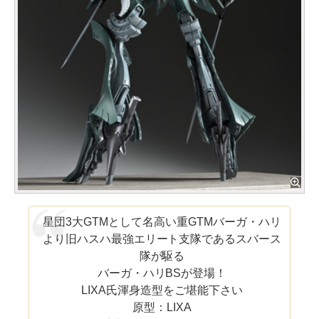
星団3大GTMとして名高い重GTMバーガ・ハリ
より旧ハスハ最強エリート支隊であるスバース
隊が駆る
バーガ・ハリBSが登場！
LIXA氏渾身造型をご堪能下さい
原型：LIXA