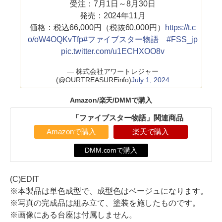
受注：7月1日～8月30日
発売：2024年11月
価格：税込66,000円（税抜60,000円）
https://t.c
o/oW4OQKvTfp
#ファイブスター物語
#FSS_jp
pic.twitter.com/u1ECHXOO8v
— 株式会社アワートレジャー
(@OURTREASUREinfo)
July 1, 2024
Amazon/楽天/DMMで購入
「ファイブスター物語」関連商品
Amazonで購入
楽天で購入
DMM.comで購入
(C)EDIT
※本製品は単色成型で、成型色はベージュになります。
※写真の完成品は組み立て、塗装を施したものです。
※画像にある台座は付属しません。