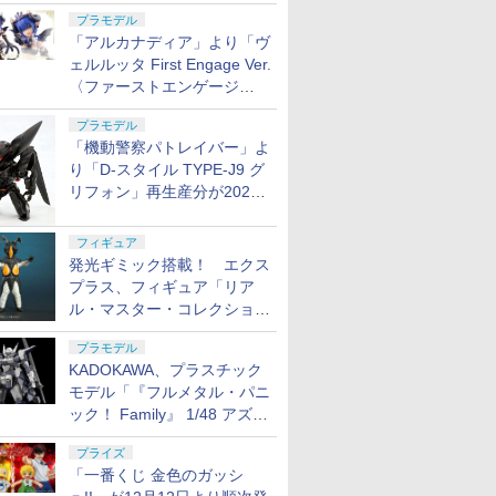
変形が可能
プラモデル
「アルカナディア」より「ヴ
ェルルッタ First Engage Ver.
〈ファーストエンゲージ
Ver.〉」が2027年2月発売！
プラモデル
「機動警察パトレイバー」よ
り「D-スタイル TYPE-J9 グ
リフォン」再生産分が2027
年4月に発売
フィギュア
発光ギミック搭載！ エクス
プラス、フィギュア「リア
ル・マスター・コレクション
ゼットン リニューアルVer.」
プラモデル
11月発売
KADOKAWA、プラスチック
モデル「『フルメタル・パニ
ック！ Family』 1/48 アズー
ル・レイヴン」の発売延期を
プライズ
発表
「一番くじ 金色のガッシ