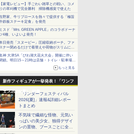
【家電レビュー】手ごわい雑草との戦い、コメ
リの草刈機で完全勝利 掃除機感覚で使えた
吉野家、牛リブロースを熱々で提供する「極旨
牛鉄板ステーキ定食」を発売
ミスド「Mrs. GREEN APPLE」のコラボドーナ
ツ4種、いよいよ発売！
本日発売「スヌーピー」圧縮収納ポーチ。ファ
スナー閉めるだけで着替えや荷物がスリムにま
とまる
名神 大津SA「びわ湖大花火大会」開催に伴い
閉鎖。明日15～21時は店舗・トイレ・駐車場の
利用不可
もっと見る
新作フィギュアが一挙発表！「ワンフ
ェス2026[夏]」特集
「ワンダーフェスティバル
2026[夏]」速報&詳細レポー
トまとめ
不気味で繊細な怪物、元気い
っぱいの美少女、独得デザイ
ンの置物、ブースごとに全く
異なる世界が広がる一般ディ