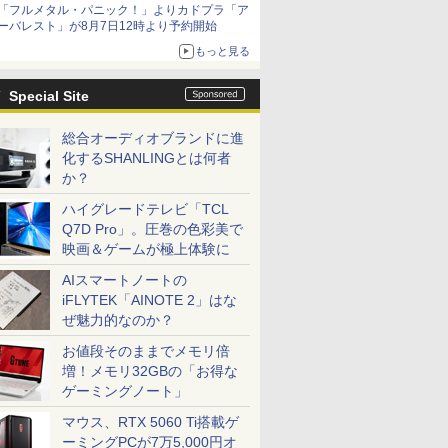
「フルメタル・パニック！」よりカドプラ「ア
ーバレスト」が8月7日12時より予約開始
もっと見る
Special Site
総合オーディオブランドに進
化するSHANLINGとは何者
か？
ハイグレードテレビ「TCL
Q7D Pro」。圧巻の色彩美で
映画＆ゲームが極上体験に
AIスマートノートの
iFLYTEK「AINOTE 2」はな
ぜ魅力的なのか？
お値段そのままでメモリ倍
増！メモリ32GBの「お得な
ゲーミングノート」
マウス、RTX 5060 Ti搭載ゲ
ーミングPCが7万5,000円オ