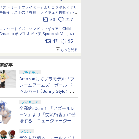
「ストリートファイター」よりコラボおくすり
手帳イラストの「春麗」フィギュア再販分が本
日出荷開始 pic.x.com/toUc1MHr41
53
217
エンバートイズ、ソフビフィギュア「Chibi
Creature ポプ子 & ピピ美 Spacesuit Ver.」の発
売中止を発表 pic.x.com/Ri45iFeYjn
47
95
もっと見る
新記事
プラモデル
Amazonにてプラモデル「フ
レームアームズ・ガール ド
ゥルガーI〈Bunny Style〉」
が予約受付再開！
フィギュア
全高約50cm！ 「アズールレ
ーン」より「交流宿舎」に登
場する「ニュージャージー」
が1/3スケールフィギュアで
パズル
登場
デクや死柄木、オールマイト