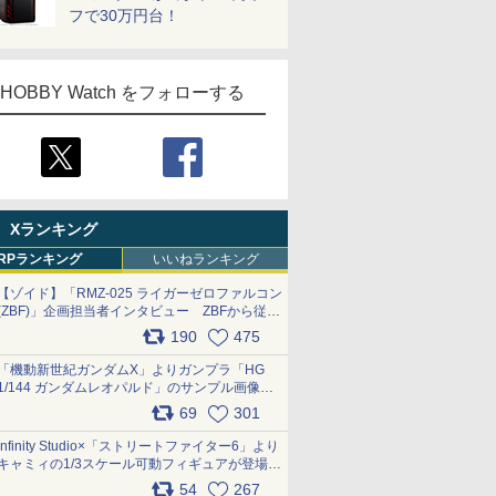
フで30万円台！
HOBBY Watch をフォローする
Xランキング
RPランキング
いいねランキング
【ゾイド】「RMZ-025 ライガーゼロファルコン
(ZBF)」企画担当者インタビュー ZBFから従来
デザインまで再現可能なボリューム満点のキッ
190
475
ト pic.x.com/6zOqQAQKkX
「機動新世紀ガンダムX」よりガンプラ「HG
1/144 ガンダムレオパルド」のサンプル画像が
公開！ 8月8日発売予定
69
301
pic.x.com/lTnGoAKCSY
Infinity Studio×「ストリートファイター6」より
キャミィの1/3スケール可動フィギュアが登場
pic.x.com/Eam6ArWJLs
54
267