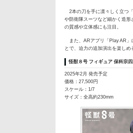
2本の刀を手に凛々しく立つ「
や防衛隊スーツなど細かく造形
の質感や立体感にも注目。
また、ARアプリ「Play A
とで、迫力の追加演出を楽しめ
怪獣８号 フィギュア 保科宗
2025年2月 発売予定
価格：27,500円
スケール：1/7
サイズ：全高約230mm