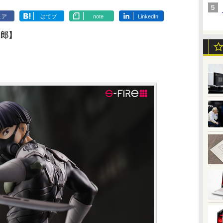
ェア
はてブ
note
LinkedIn
四郎】