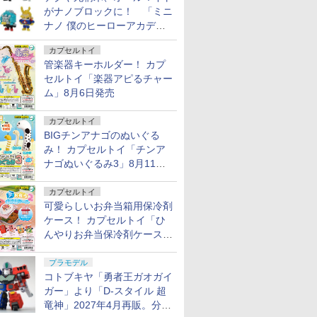
がナノブロックに！ 「ミニ
ナノ 僕のヒーローアカデミ
ア」9月再販
カプセルトイ
管楽器キーホルダー！ カプ
セルトイ「楽器アピるチャー
ム」8月6日発売
カプセルトイ
BIGチンアナゴのぬいぐる
み！ カプセルトイ「チンア
ナゴぬいぐるみ3」8月11日
発売
カプセルトイ
可愛らしいお弁当箱用保冷剤
ケース！ カプセルトイ「ひ
んやりお弁当保冷剤ケース
2」8月11日発売
プラモデル
コトブキヤ「勇者王ガオガイ
ガー」より「D-スタイル 超
竜神」2027年4月再販。分離