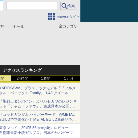
Impress サイト
全カテゴリ
材料
セール
アクセスランキング
時間
24時間
1週間
1カ月
KADOKAWA、プラスチックモデル「『フルメ
タル・パニック！ Family』 1/48 アズール・レ
イヴン」の発売延期を発表
「聖戦士ダンバイン」よりハセガワのレジンキ
8月から9月に延期
ット「チャム・ファウ」、完成見本が公開。9
月3日頃発売予定
「ゴッドガンダム ハイパーモード」がMETAL
BUILDで立体化か？ METAL BUILD新商品予告
が公開
東京マルイ「20式5.56mm小銃」レビュー
自衛隊最新小銃ガスブロ。日本のサバゲーマー
で本当によかった