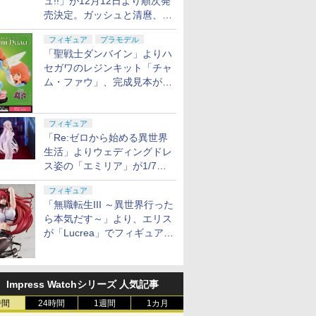
ュ!!」が12月12日より順次発
売決定。ガッシュと清麿、キ
ャンチョメとフォルゴレがフ
フィギュア
プラモデル
ィギュアで登場
「聖戦士ダンバイン」よりハ
セガワのレジンキット「チャ
ム・ファウ」、完成見本が公
開。9月3日頃発売予定
フィギュア
「Re:ゼロから始める異世界
生活」よりウェディングドレ
ス姿の「エミリア」が1/7ス
ケールでフィギュア化！
フィギュア
「無職転生III ～異世界行った
ら本気だす～」より、エリス
が「Lucrea」でフィギュア
化！
Impress Watchシリーズ 人気記事
時間
24時間
1週間
1カ月