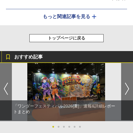
もっと関連記事を見る
トップページに戻る
おすすめ記事
「ワンダーフェスティバル2026[夏]」速報&詳細レポー
トまとめ
●
●
●
●
●
●