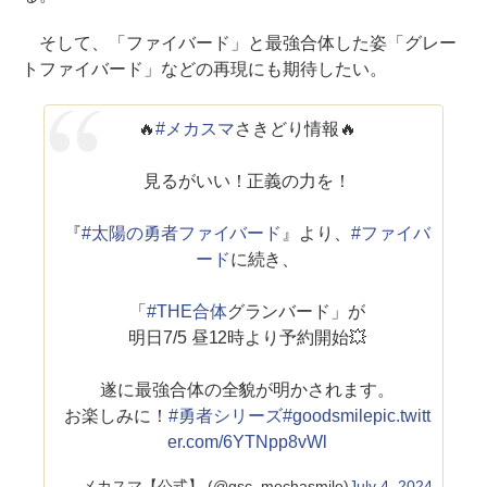
そして、「ファイバード」と最強合体した姿「グレー
トファイバード」などの再現にも期待したい。
🔥
#メカスマ
さきどり情報🔥
見るがいい！正義の力を！
『
#太陽の勇者ファイバード
』より、
#ファイバ
ード
に続き、
「
#THE合体
グランバード」が
明日7/5 昼12時より予約開始💥
遂に最強合体の全貌が明かされます。
お楽しみに！
#勇者シリーズ
#goodsmile
pic.twitt
er.com/6YTNpp8vWl
— メカスマ【公式】 (@gsc_mechasmile)
July 4, 2024