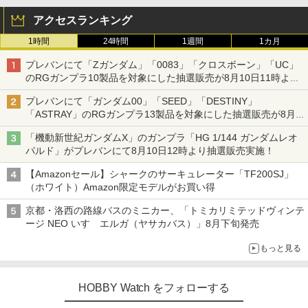
アクセスランキング
1時間
24時間
1週間
1カ月
プレバンにて「Zガンダム」「0083」「クロスボーン」「UC」
のRGガンプラ10製品を対象にした抽選販売が8月10日11時より
実施！
プレバンにて「ガンダム00」「SEED」「DESTINY」
「ASTRAY」のRGガンプラ13製品を対象にした抽選販売が8月
17日11時より実施！
「機動新世紀ガンダムX」のガンプラ「HG 1/144 ガンダムレオ
パルド」がプレバンにて8月10日12時より抽選販売実施！
【Amazonセール】シャークのサーキュレーター「TF200SJ」
（ホワイト）Amazon限定モデルがお買い得
京都・洛西の路線バスのミニカー、「トミカリミテッドヴィンテ
ージ NEO いすゞエルガ（ヤサカバス）」8月下旬発売
もっと見る
HOBBY Watch をフォローする