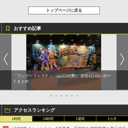
トップページに戻る
おすすめ記事
「ワンダーフェスティバル2026[夏]」速報&詳細レポー
トまとめ
●
●
●
●
●
●
アクセスランキング
1時間
24時間
1週間
1カ月