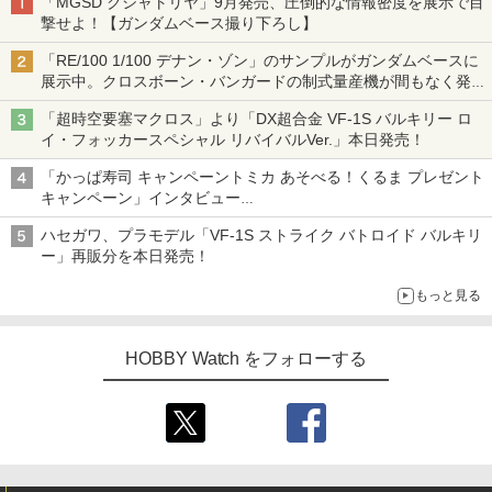
「MGSD クシャトリヤ」9月発売、圧倒的な情報密度を展示で目
撃せよ！【ガンダムベース撮り下ろし】
「RE/100 1/100 デナン・ゾン」のサンプルがガンダムベースに
展示中。クロスボーン・バンガードの制式量産機が間もなく発送
【ガンダムベース撮り下ろし】
「超時空要塞マクロス」より「DX超合金 VF-1S バルキリー ロ
イ・フォッカースペシャル リバイバルVer.」本日発売！
「かっぱ寿司 キャンペーントミカ あそべる！くるま プレゼント
キャンペーン」インタビュー
子どもが楽しめるかっぱ寿司ならではの体験とコラボの楽しさを
ハセガワ、プラモデル「VF-1S ストライク バトロイド バルキリ
追求
ー」再販分を本日発売！
もっと見る
HOBBY Watch をフォローする