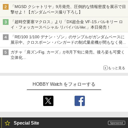
子どもが楽しめるかっぱ寿司ならではの体験とコラボの楽しさを
「MGSD クシャトリヤ」9月発売、圧倒的な情報密度を展示で目
追求
撃せよ！【ガンダムベース撮り下ろし】
「超時空要塞マクロス」より「DX超合金 VF-1S バルキリー ロ
イ・フォッカースペシャル リバイバルVer.」本日発売！
「RE/100 1/100 デナン・ゾン」のサンプルがガンダムベースに
展示中。クロスボーン・バンガードの制式量産機が間もなく発送
【ガンダムベース撮り下ろし】
ガチャ「肩ズンFig. カーズ」が8月下旬に発売。後ろ姿も可愛く
立体化
ライトニング・マックィーンやメーターなど4種がラインナップ
もっと見る
HOBBY Watch をフォローする
Special Site