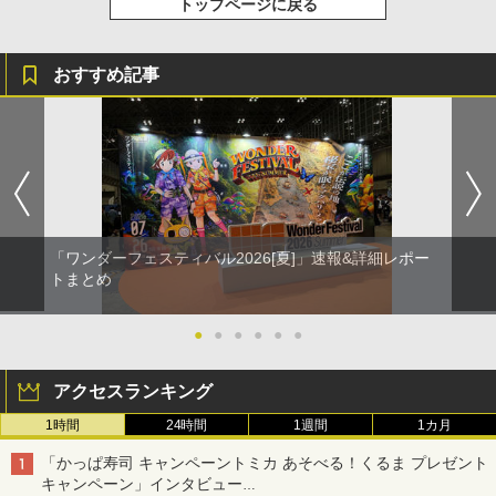
トップページに戻る
おすすめ記事
「ワンダーフェスティバル2026[夏]」速報&詳細レポー
トまとめ
●
●
●
●
●
●
アクセスランキング
1時間
24時間
1週間
1カ月
「かっぱ寿司 キャンペーントミカ あそべる！くるま プレゼント
キャンペーン」インタビュー