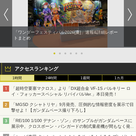
「ワンダーフェスティバル2026[夏]」速報&詳細レポー
トまとめ
●
●
●
●
●
●
アクセスランキング
1時間
24時間
1週間
1カ月
「超時空要塞マクロス」より「DX超合金 VF-1S バルキリー ロ
イ・フォッカースペシャル リバイバルVer.」本日発売！
「MGSD クシャトリヤ」9月発売、圧倒的な情報密度を展示で目
撃せよ！【ガンダムベース撮り下ろし】
「RE/100 1/100 デナン・ゾン」のサンプルがガンダムベースに
展示中。クロスボーン・バンガードの制式量産機が間もなく発送
【ガンダムベース撮り下ろし】