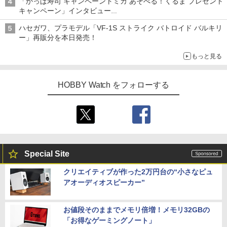
「かっぱ寿司 キャンペーントミカ あそべる！くるま プレゼント
キャンペーン」インタビュー
子どもが楽しめるかっぱ寿司ならではの体験とコラボの楽しさを
ハセガワ、プラモデル「VF-1S ストライク バトロイド バルキリ
追求
ー」再販分を本日発売！
もっと見る
HOBBY Watch をフォローする
Special Site
クリエイティブが作った2万円台の“小さなピュ
アオーディオスピーカー”
お値段そのままでメモリ倍増！メモリ32GBの
「お得なゲーミングノート」