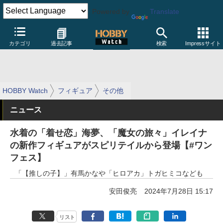
Powered by
Translate
カテゴリ
過去記事
検索
Impressサイト
HOBBY Watch
フィギュア
その他
ニュース
水着の「着せ恋」海夢、「魔女の旅々」イレイナ
の新作フィギュアがスピリテイルから登場【#ワン
フェス】
「【推しの子】」有馬かなや「ヒロアカ」トガヒミコなども
安田俊亮
2024年7月28日 15:17
リスト