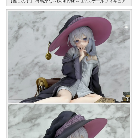
【推しの子】 有馬かな～B小町ver.～ 1/7スケールフィギュア