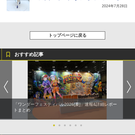
2024年7月28日
トップページに戻る
おすすめ記事
「ワンダーフェスティバル2026[夏]」速報&詳細レポー
トまとめ
●
●
●
●
●
●