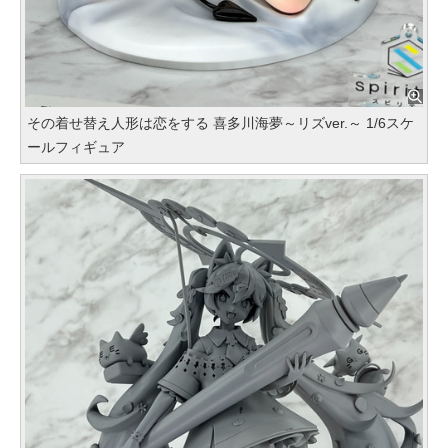
その着せ替え人形は恋をする 喜多川海夢～リズver.～ 1/6スケ
ールフィギュア