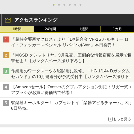
●
●
●
●
●
●
アクセスランキング
1時間
24時間
1週間
1カ月
「超時空要塞マクロス」より「DX超合金 VF-1S バルキリー ロ
イ・フォッカースペシャル リバイバルVer.」本日発売！
「MGSD クシャトリヤ」9月発売、圧倒的な情報密度を展示で目
撃せよ！【ガンダムベース撮り下ろし】
作業用のワークスーツを戦闘用に改修。「HG 1/144 Dガンダム
セカンド」の10月発送分が予約受付中【ガンダムベース撮り下
ろし】
【Amazonセール】Oasserのダブルアクション対応トリガー式エ
アブラシがお買い得価格で登場！
管楽器キーホルダー！ カプセルトイ「楽器アピるチャーム」8月
6日発売
チューバ、テナサクなど5種各3色
もっと見る