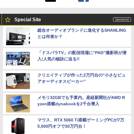
Special Site
総合オーディオブランドに進化するSHANLING
とは何者か？
「ドスパラTV」の配信現場に“PAD”撮影班が潜
入!人気の秘訣に迫る!!
クリエイティブが作った2万円台の“小さなピュ
アオーディオスピーカー”
メモリ32GBでも予算内。産経新聞社がAMD R
yzen搭載dynabookを2千台導入
マウス、RTX 5060 Ti搭載ゲーミングPCが7万
5,000円オフで30万円台！