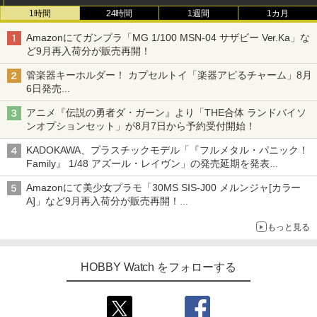
1時間
24時間
1週間
1カ月
Amazonにてガンプラ「MG 1/100 MSN-04 サザビー Ver.Ka」な
ど9月再入荷分が販売再開！
管楽器キーホルダー！ カプセルトイ「楽器アピるチャーム」8月
6日発売
チューバ、テナサクなど5種各3色
アニメ『伝説の勇者ダ・ガーン』より「THE合体 ランドバイソ
ンオプションセット」が8月7日から予約受付開始！
KADOKAWA、プラスチックモデル「『フルメタル・パニック！
Family』 1/48 アズール・レイヴン」の発売延期を発表
8月から9月に延期
Amazonにて美少女プラモ「30MS SIS-J00 メルンジャ[カラー
A]」など9月再入荷分が販売再開！
「FGO×30MS」コラボプラモ「30MS アルトリア・キャスタ
もっと見る
ー」も確認
HOBBY Watch をフォローする