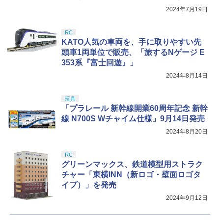
2024年7月19日
RC
KATO人気の車両を、手に取りやすい先
頭車1両単位で販売、「旅するNゲージ E
353系『富士回遊』」
2024年8月14日
玩具
「プラレール 新幹線開業60周年記念 新幹
線 N700S Wチャイム仕様」9月14日発売
2024年8月20日
RC
グリーンマックス、鉄道模型用ストラク
チャー「東横INN（新ロゴ・壁面ロゴタ
イプ）」を発売
2024年9月12日