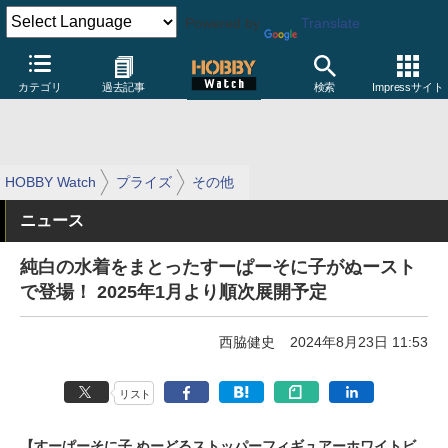
Powered by
Translate
カテゴリ
過去記事
検索
Impressサイト
HOBBY Watch
プライズ
その他
ニュース
純白の水着をまとったすーぱーそに子がぬースト
で登場！ 2025年1月より順次展開予定
西脇健史
2024年8月23日 11:53
リスト
【すーぱーそに子 ぬーどるストッパーフィギュアーホワイトビ