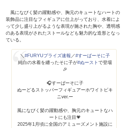
風になびく髪の躍動感や、胸元のキュートなハートの
装飾品に注目なフィギュアに仕上がっており、水着によ
って少し盛り上がるような表現が施された胸や、透明感
のある表現がされたストールなども魅力的な造形となっ
ている。
＼
#FURYUプライズ速報
／
#すーぱーそに子
純白の水着を纏ったそに子が
#ぬースト
で登場
🎉
🎧すーぱーそに子
ぬーどるストッパーフィギュアーホワイトビキ
ニver.ー
風になびく髪の躍動感や、胸元のキュートなハ
ートにも注目💗
2025年1月頃に全国のアミューズメント施設に