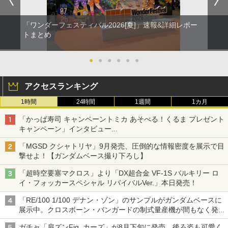
「ワンダーフェスティバル2026[夏]」速報&詳細レポー
トまとめ
●
●
●
●
●
●
アクセスランキング
1時間
24時間
1週間
1カ月
「かっぱ寿司 キャンペーントミカ あそべる！くるま プレゼント
キャンペーン」インタビュー
子どもが楽しめるかっぱ寿司ならではの体験とコラボの楽しさを
「MGSD クシャトリヤ」9月発売、圧倒的な情報密度を展示で目
追求
撃せよ！【ガンダムベース撮り下ろし】
「超時空要塞マクロス」より「DX超合金 VF-1S バルキリー ロ
イ・フォッカースペシャル リバイバルVer.」本日発売！
「RE/100 1/100 デナン・ゾン」のサンプルがガンダムベースに
展示中。クロスボーン・バンガードの制式量産機が間もなく発送
【ガンダムベース撮り下ろし】
ガチャ「肩ズンFig. カーズ」が8月下旬に発売。後ろ姿も可愛く