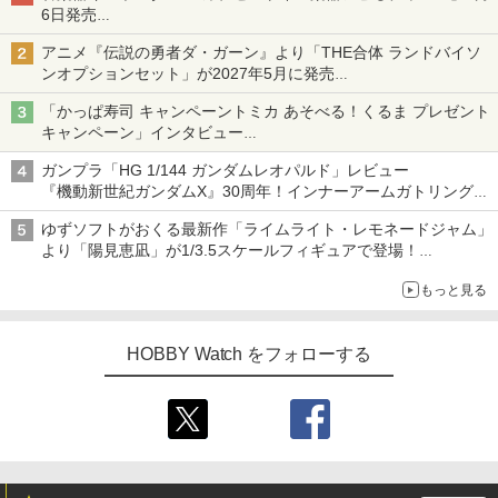
6日発売
チューバ、テナサクなど5種各3色
アニメ『伝説の勇者ダ・ガーン』より「THE合体 ランドバイソ
ンオプションセット」が2027年5月に発売
「THE合体ランドバイソン」と連動するオプションパーツセット
「かっぱ寿司 キャンペーントミカ あそべる！くるま プレゼント
キャンペーン」インタビュー
子どもが楽しめるかっぱ寿司ならではの体験とコラボの楽しさを
ガンプラ「HG 1/144 ガンダムレオパルド」レビュー
追求
『機動新世紀ガンダムX』30周年！インナーアームガトリングの
変形機構まで再現し最新フォーマットでキット化！
ゆずソフトがおくる最新作「ライムライト・レモネードジャム」
より「陽見恵凪」が1/3.5スケールフィギュアで登場！
メガネ姿も表現できるオプションパーツが付属
もっと見る
HOBBY Watch をフォローする