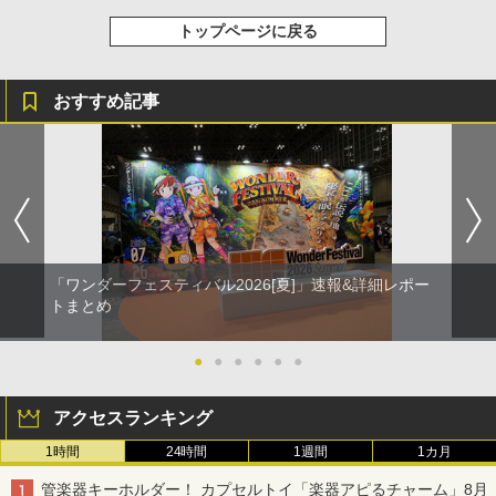
トップページに戻る
おすすめ記事
「ワンダーフェスティバル2026[夏]」速報&詳細レポー
トまとめ
●
●
●
●
●
●
アクセスランキング
1時間
24時間
1週間
1カ月
管楽器キーホルダー！ カプセルトイ「楽器アピるチャーム」8月