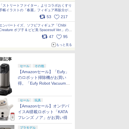
「ストリートファイター」よりコラボおくすり
手帳イラストの「春麗」フィギュア再販分が本
日出荷開始 pic.x.com/toUc1MHr41
53
217
エンバートイズ、ソフビフィギュア「Chibi
Creature ポプ子 & ピピ美 Spacesuit Ver.」の発
売中止を発表 pic.x.com/Ri45iFeYjn
47
95
もっと見る
新記事
セール
その他
【Amazonセール】「Eufy」
のロボット掃除機がお買い
得。「Eufy Robot Vacuum
Omni S2」も対象に
セール
玩具
【Amazonセール】オンデバ
イスAI搭載ロボット「KATA
フレンズ ノア」がお買い得
プラモデル