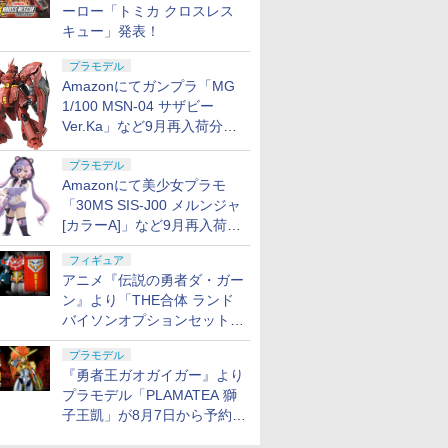
ーロー「トミカ クロスレス
キュー」発表！
プラモデル
Amazonにてガンプラ「MG
1/100 MSN-04 サザビー
Ver.Ka」など9月再入荷分が
販売再開！
プラモデル
Amazonにて美少女プラモ
「30MS SIS-J00 メルンジャ
[カラーA]」など9月再入荷分
が販売再開！
フィギュア
アニメ『伝説の勇者ダ・ガー
ン』より「THE合体 ランド
バイソンオプションセット」
が8月7日から予約受付開始！
プラモデル
『勇者王ガオガイガー』より
プラモデル「PLAMATEA 獅
子王凱」が8月7日から予約受
付開始！