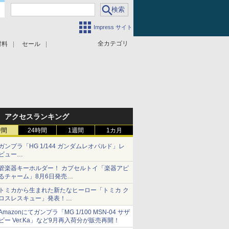
Impress サイト
全カテゴリ
材料
セール
アクセスランキング
時間
24時間
1週間
1カ月
ガンプラ「HG 1/144 ガンダムレオパルド」レ
ビュー
『機動新世紀ガンダムX』30周年！インナーア
管楽器キーホルダー！ カプセルトイ「楽器アピ
ームガトリングの変形機構まで再現し最新フォ
るチャーム」8月6日発売
ーマットでキット化！
チューバ、テナサクなど5種各3色
トミカから生まれた新たなヒーロー「トミカ ク
ロスレスキュー」発表！
詳細は後日公開予定
Amazonにてガンプラ「MG 1/100 MSN-04 サザ
ビー Ver.Ka」など9月再入荷分が販売再開！