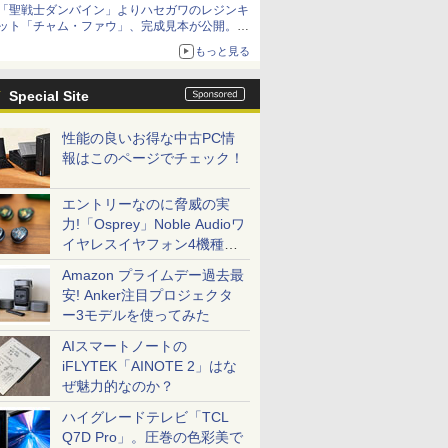
「聖戦士ダンバイン」よりハセガワのレジンキ
ット「チャム・ファウ」、完成見本が公開。9
月3日頃発売予定
もっと見る
Special Site
性能の良いお得な中古PC情
報はこのページでチェック！
エントリーなのに脅威の実
力!「Osprey」Noble Audioワ
イヤレスイヤフォン4機種を
一気に聴く
Amazon プライムデー過去最
安! Anker注目プロジェクタ
ー3モデルを使ってみた
AIスマートノートの
iFLYTEK「AINOTE 2」はな
ぜ魅力的なのか？
ハイグレードテレビ「TCL
Q7D Pro」。圧巻の色彩美で