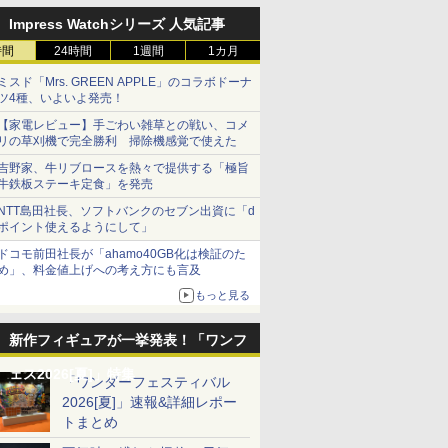
Impress Watchシリーズ 人気記事
時間
24時間
1週間
1カ月
ミスド「Mrs. GREEN APPLE」のコラボドーナ
ツ4種、いよいよ発売！
【家電レビュー】手ごわい雑草との戦い、コメ
リの草刈機で完全勝利 掃除機感覚で使えた
吉野家、牛リブロースを熱々で提供する「極旨
牛鉄板ステーキ定食」を発売
NTT島田社長、ソフトバンクのセブン出資に「d
ポイント使えるようにして」
ドコモ前田社長が「ahamo40GB化は検証のた
め」、料金値上げへの考え方にも言及
もっと見る
新作フィギュアが一挙発表！「ワンフ
ェス2026[夏]」特集
「ワンダーフェスティバル
2026[夏]」速報&詳細レポー
トまとめ