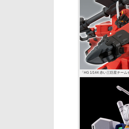
「HG 1/144 赤い三巨星チー