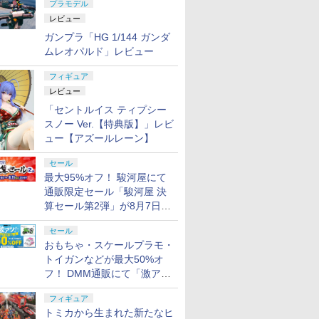
プラモデル
レビュー
ガンプラ「HG 1/144 ガンダ
ムレオパルド」レビュー
フィギュア
レビュー
「セントルイス ティプシー
スノー Ver.【特典版】」レビ
ュー【アズールレーン】
セール
最大95%オフ！ 駿河屋にて
通販限定セール「駿河屋 決
算セール第2弾」が8月7日12
時より開催
セール
おもちゃ・スケールプラモ・
トイガンなどが最大50%オ
フ！ DMM通販にて「激ア
ツ！おもちゃ・ホビー夏セー
フィギュア
ル」が開催
トミカから生まれた新たなヒ