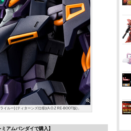
フライルー] (ティターンズ仕様)(A.O.Z RE-BOOT版)」
レミアムバンダイで購入】