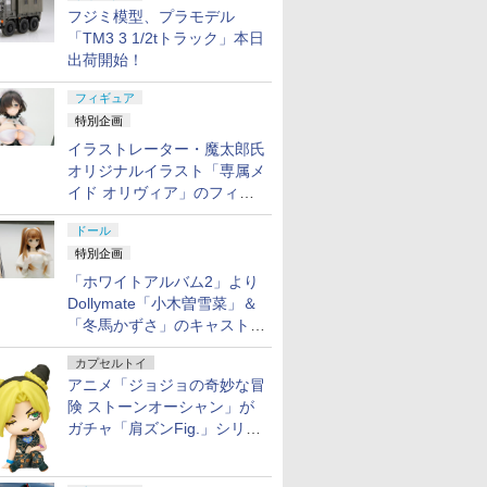
フジミ模型、プラモデル
「TM3 3 1/2tトラック」本日
出荷開始！
フィギュア
特別企画
イラストレーター・魔太郎氏
オリジナルイラスト「専属メ
イド オリヴィア」のフィギ
ュア彩色原型が東京フィギュ
ドール
アギャラリーにて展示中
特別企画
「ホワイトアルバム2」より
Dollymate「小木曽雪菜」＆
「冬馬かずさ」のキャストド
ール実物見本が東京フィギュ
カプセルトイ
アギャラリーにて展示中
アニメ「ジョジョの奇妙な冒
険 ストーンオーシャン」が
ガチャ「肩ズンFig.」シリー
ズに登場