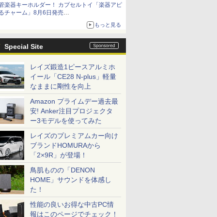
管楽器キーホルダー！ カプセルトイ「楽器アピ
るチャーム」8月6日発売
チューバ、テナサクなど5種各3色
もっと見る
Special Site
レイズ鍛造1ピースアルミホ
イール「CE28 N-plus」軽量
なままに剛性を向上
Amazon プライムデー過去最
安! Anker注目プロジェクタ
ー3モデルを使ってみた
レイズのプレミアムカー向け
ブランドHOMURAから
「2×9R」が登場！
鳥肌ものの「DENON
HOME」サウンドを体感し
た！
性能の良いお得な中古PC情
報はこのページでチェック！