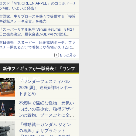
ミスド「Mrs. GREEN APPLE」のコラボドーナ
ツ4種、いよいよ発売！
吉野家、牛リブロースを熱々で提供する「極旨
牛鉄板ステーキ定食」を発売
「スーパーリアル麻雀 Venus Returns」8月27
日に発売決定。脱衣麻雀が3D×VRで復活
発売から2週間は20%オフになるセールが実施
本日発売「スヌーピー」圧縮収納ポーチ。ファ
スナー閉めるだけで着替えや荷物がスリムにま
とまる
もっと見る
新作フィギュアが一挙発表！「ワンフ
ェス2026[夏]」特集
「ワンダーフェスティバル
2026[夏]」速報&詳細レポー
トまとめ
不気味で繊細な怪物、元気い
っぱいの美少女、独得デザイ
ンの置物、ブースごとに全く
異なる世界が広がる一般ディ
「機動戦士ガンダム ジオン
ーラーフォトレポート
の再興」よりプラキット