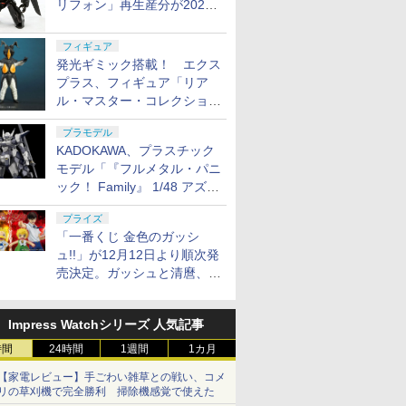
リフォン」再生産分が2027
年4月に発売
フィギュア
発光ギミック搭載！ エクス
プラス、フィギュア「リア
ル・マスター・コレクション
ゼットン リニューアルVer.」
プラモデル
11月発売
KADOKAWA、プラスチック
モデル「『フルメタル・パニ
ック！ Family』 1/48 アズー
ル・レイヴン」の発売延期を
プライズ
発表
「一番くじ 金色のガッシ
ュ!!」が12月12日より順次発
売決定。ガッシュと清麿、キ
ャンチョメとフォルゴレがフ
ィギュアで登場
Impress Watchシリーズ 人気記事
時間
24時間
1週間
1カ月
【家電レビュー】手ごわい雑草との戦い、コメ
リの草刈機で完全勝利 掃除機感覚で使えた