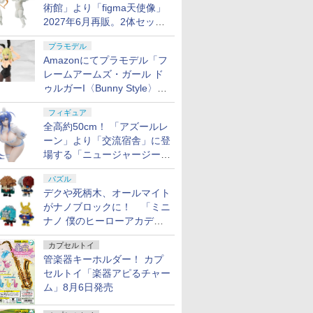
術館」より「figma天使像」
2027年6月再販。2体セット
で小便小僧にも
プラモデル
Amazonにてプラモデル「フ
レームアームズ・ガール ド
ゥルガーI〈Bunny Style〉」
が予約受付再開！
フィギュア
全高約50cm！ 「アズールレ
ーン」より「交流宿舎」に登
場する「ニュージャージー」
が1/3スケールフィギュアで
パズル
登場
デクや死柄木、オールマイト
がナノブロックに！ 「ミニ
ナノ 僕のヒーローアカデミ
ア」9月再販
カプセルトイ
管楽器キーホルダー！ カプ
セルトイ「楽器アピるチャー
ム」8月6日発売