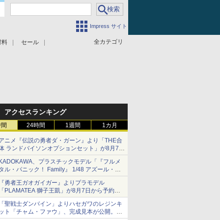
Impress サイト
全カテゴリ
材料
セール
アクセスランキング
時間
24時間
1週間
1カ月
アニメ『伝説の勇者ダ・ガーン』より「THE合
体 ランドバイソンオプションセット」が8月7日
から予約受付開始！
KADOKAWA、プラスチックモデル「『フルメ
タル・パニック！ Family』 1/48 アズール・レ
イヴン」の発売延期を発表
『勇者王ガオガイガー』よりプラモデル
8月から9月に延期
「PLAMATEA 獅子王凱」が8月7日から予約受
付開始！
「聖戦士ダンバイン」よりハセガワのレジンキ
ット「チャム・ファウ」、完成見本が公開。9
月3日頃発売予定