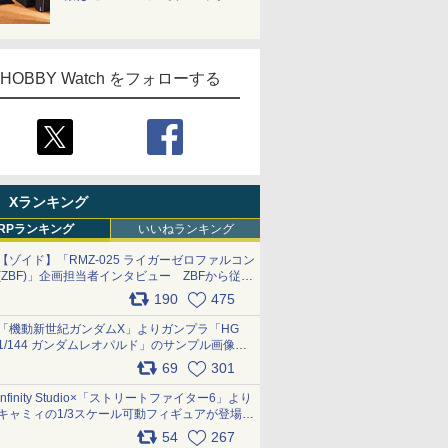
HOBBY Watch をフォローする
Xランキング
RPランキング
いいねランキング
【ゾイド】「RMZ-025 ライガーゼロファルコン
(ZBF)」企画担当者インタビュー ZBFから従来
デザインまで再現可能なボリューム満点のキッ
190
475
ト pic.x.com/6zOqQAQKkX
「機動新世紀ガンダムX」よりガンプラ「HG
1/144 ガンダムレオパルド」のサンプル画像が
公開！ 8月8日発売予定
69
301
pic.x.com/lTnGoAKCSY
Infinity Studio×「ストリートファイター6」より
キャミィの1/3スケール可動フィギュアが登場
pic.x.com/Eam6ArWJLs
54
267