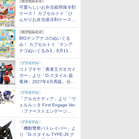
カプセルトイ
可愛らしいお弁当箱用保冷剤
ケース！ カプセルトイ「ひ
んやりお弁当保冷剤ケース
2」8月11日発売
カプセルトイ
BIGチンアナゴのぬいぐる
み！ カプセルトイ「チンア
ナゴぬいぐるみ3」8月11日
発売
プラモデル
コトブキヤ「勇者王ガオガイ
ガー」より「D-スタイル 超
竜神」2027年4月再販。分離
変形が可能
プラモデル
「アルカナディア」より「ヴ
ェルルッタ First Engage Ver.
〈ファーストエンゲージ
Ver.〉」が2027年2月発売！
プラモデル
「機動警察パトレイバー」よ
り「D-スタイル TYPE-J9 グ