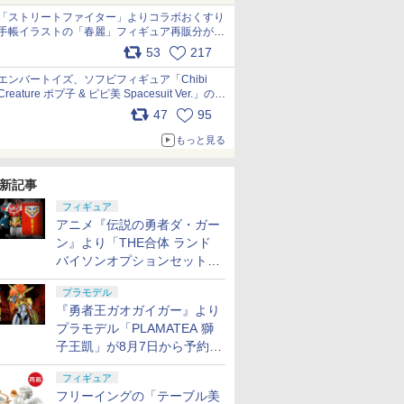
「ストリートファイター」よりコラボおくすり
手帳イラストの「春麗」フィギュア再販分が本
日出荷開始 pic.x.com/toUc1MHr41
53
217
エンバートイズ、ソフビフィギュア「Chibi
Creature ポプ子 & ピピ美 Spacesuit Ver.」の発
売中止を発表 pic.x.com/Ri45iFeYjn
47
95
もっと見る
新記事
フィギュア
アニメ『伝説の勇者ダ・ガー
ン』より「THE合体 ランド
バイソンオプションセット」
が8月7日から予約受付開始！
プラモデル
『勇者王ガオガイガー』より
プラモデル「PLAMATEA 獅
子王凱」が8月7日から予約受
付開始！
フィギュア
フリーイングの「テーブル美