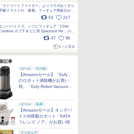
「ストリートファイター」よりコラボおくすり
手帳イラストの「春麗」フィギュア再販分が本
日出荷開始 pic.x.com/toUc1MHr41
53
217
エンバートイズ、ソフビフィギュア「Chibi
Creature ポプ子 & ピピ美 Spacesuit Ver.」の発
売中止を発表 pic.x.com/Ri45iFeYjn
47
95
もっと見る
新記事
セール
その他
【Amazonセール】「Eufy」
のロボット掃除機がお買い
得。「Eufy Robot Vacuum
Omni S2」も対象に
セール
玩具
【Amazonセール】オンデバ
イスAI搭載ロボット「KATA
フレンズ ノア」がお買い得
フィギュア