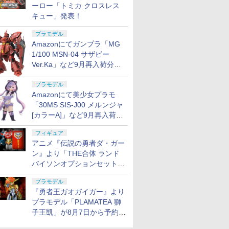
ーロー「トミカ クロスレス
キュー」発表！
プラモデル
Amazonにてガンプラ「MG
1/100 MSN-04 サザビー
Ver.Ka」など9月再入荷分が
販売再開！
プラモデル
Amazonにて美少女プラモ
「30MS SIS-J00 メルンジャ
[カラーA]」など9月再入荷分
が販売再開！
フィギュア
アニメ『伝説の勇者ダ・ガー
ン』より「THE合体 ランド
バイソンオプションセット」
が8月7日から予約受付開始！
プラモデル
『勇者王ガオガイガー』より
プラモデル「PLAMATEA 獅
子王凱」が8月7日から予約受
付開始！