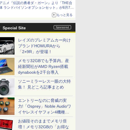
アニメ『伝説の勇者ダ・ガーン』より「THE合
体 ランドバイソンオプションセット」が8月7日
から予約受付開始！
もっと見る
Special Site
レイズのプレミアムカー向け
ブランドHOMURAから
「2×9R」が登場！
メモリ32GBでも予算内。産
経新聞社がAMD Ryzen搭載
dynabookを2千台導入
ソニーミラーレス一眼の大特
集！ 見どころ記事まとめ
エントリーなのに脅威の実
力!「Osprey」Noble Audioワ
イヤレスイヤフォン4機種を
一気に聴く
お値段そのままでメモリ倍
増！メモリ32GBの「お得な