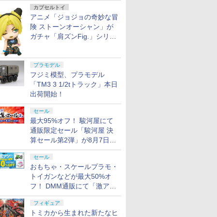
カプセルトイ
アニメ「ジョジョの奇妙な冒
険 ストーンオーシャン」が
ガチャ「肩ズンFig.」シリー
ズに登場
プラモデル
フジミ模型、プラモデル
「TM3 3 1/2tトラック」本日
出荷開始！
セール
最大95%オフ！ 駿河屋にて
通販限定セール「駿河屋 決
算セール第2弾」が8月7日12
時より開催
セール
おもちゃ・スケールプラモ・
トイガンなどが最大50%オ
フ！ DMM通販にて「激ア
ツ！おもちゃ・ホビー夏セー
フィギュア
ル」が開催
トミカから生まれた新たなヒ