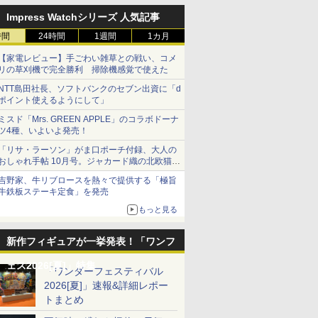
Impress Watchシリーズ 人気記事
時間
24時間
1週間
1カ月
【家電レビュー】手ごわい雑草との戦い、コメ
リの草刈機で完全勝利 掃除機感覚で使えた
NTT島田社長、ソフトバンクのセブン出資に「d
ポイント使えるようにして」
ミスド「Mrs. GREEN APPLE」のコラボドーナ
ツ4種、いよいよ発売！
「リサ・ラーソン」がま口ポーチ付録、大人の
おしゃれ手帖 10月号。ジャカード織の北欧猫デ
ザイン
吉野家、牛リブロースを熱々で提供する「極旨
牛鉄板ステーキ定食」を発売
もっと見る
新作フィギュアが一挙発表！「ワンフ
ェス2026[夏]」特集
「ワンダーフェスティバル
2026[夏]」速報&詳細レポー
トまとめ