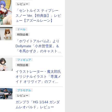
レビュー
「セントルイス ティプシー
スノー Ver.【特典版】」レビ
ュー【アズールレーン】
ドール
特別企画
「ホワイトアルバム2」より
Dollymate「小木曽雪菜」＆
「冬馬かずさ」のキャストド
ール実物見本が東京フィギュ
フィギュア
アギャラリーにて展示中
特別企画
イラストレーター・魔太郎氏
オリジナルイラスト「専属メ
イド オリヴィア」のフィギ
ュア彩色原型が東京フィギュ
プラモデル
アギャラリーにて展示中
レビュー
ガンプラ「HG 1/144 ガンダ
ムレオパルド」レビュー