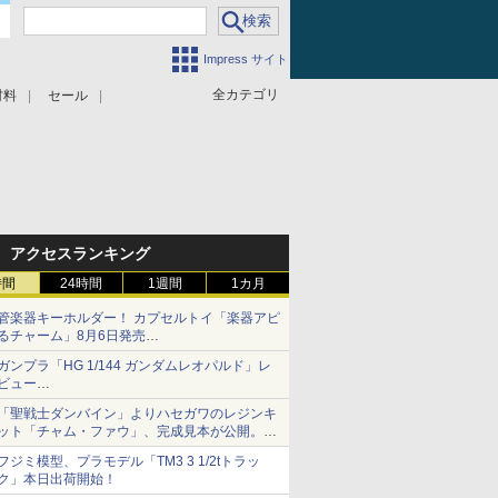
Impress サイト
全カテゴリ
材料
セール
アクセスランキング
時間
24時間
1週間
1カ月
管楽器キーホルダー！ カプセルトイ「楽器アピ
るチャーム」8月6日発売
チューバ、テナサクなど5種各3色
ガンプラ「HG 1/144 ガンダムレオパルド」レ
ビュー
『機動新世紀ガンダムX』30周年！インナーア
「聖戦士ダンバイン」よりハセガワのレジンキ
ームガトリングの変形機構まで再現し最新フォ
ット「チャム・ファウ」、完成見本が公開。9
ーマットでキット化！
月3日頃発売予定
フジミ模型、プラモデル「TM3 3 1/2tトラッ
ク」本日出荷開始！