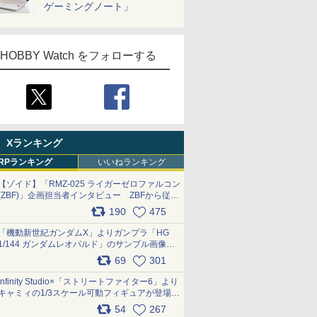
ゲーミングノート」
HOBBY Watch をフォローする
Xランキング
RPランキング
いいねランキング
【ゾイド】「RMZ-025 ライガーゼロファルコン
(ZBF)」企画担当者インタビュー ZBFから従来
デザインまで再現可能なボリューム満点のキッ
190
475
ト pic.x.com/6zOqQAQKkX
「機動新世紀ガンダムX」よりガンプラ「HG
1/144 ガンダムレオパルド」のサンプル画像が
公開！ 8月8日発売予定
69
301
pic.x.com/lTnGoAKCSY
Infinity Studio×「ストリートファイター6」より
キャミィの1/3スケール可動フィギュアが登場
pic.x.com/Eam6ArWJLs
54
267