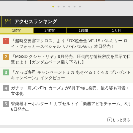
●
●
●
●
●
●
アクセスランキング
1時間
24時間
1週間
1カ月
「超時空要塞マクロス」より「DX超合金 VF-1S バルキリー ロ
イ・フォッカースペシャル リバイバルVer.」本日発売！
「MGSD クシャトリヤ」9月発売、圧倒的な情報密度を展示で目
撃せよ！【ガンダムベース撮り下ろし】
「かっぱ寿司 キャンペーントミカ あそべる！くるま プレゼント
キャンペーン」インタビュー
子どもが楽しめるかっぱ寿司ならではの体験とコラボの楽しさを
ガチャ「肩ズンFig. カーズ」が8月下旬に発売。後ろ姿も可愛く
追求
立体化
ライトニング・マックィーンやメーターなど4種がラインナップ
管楽器キーホルダー！ カプセルトイ「楽器アピるチャーム」8月
6日発売
チューバ、テナサクなど5種各3色
もっと見る