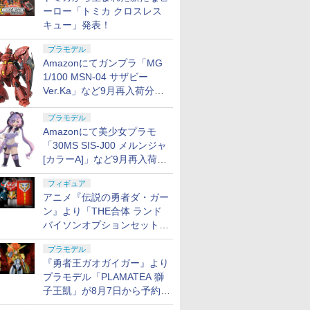
ーロー「トミカ クロスレス
キュー」発表！
プラモデル
Amazonにてガンプラ「MG
1/100 MSN-04 サザビー
Ver.Ka」など9月再入荷分が
販売再開！
プラモデル
Amazonにて美少女プラモ
「30MS SIS-J00 メルンジャ
[カラーA]」など9月再入荷分
が販売再開！
フィギュア
アニメ『伝説の勇者ダ・ガー
ン』より「THE合体 ランド
バイソンオプションセット」
が8月7日から予約受付開始！
プラモデル
『勇者王ガオガイガー』より
プラモデル「PLAMATEA 獅
子王凱」が8月7日から予約受
付開始！