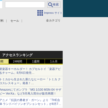
Impress サイト
全カテゴリ
材料
セール
アクセスランキング
時間
24時間
1週間
1カ月
管楽器キーホルダー！ カプセルトイ「楽器アピ
るチャーム」8月6日発売
チューバ、テナサクなど5種各3色
トミカから生まれた新たなヒーロー「トミカ ク
ロスレスキュー」発表！
詳細は後日公開予定
Amazonにてガンプラ「MG 1/100 MSN-04 サザ
ビー Ver.Ka」など9月再入荷分が販売再開！
アニメ『伝説の勇者ダ・ガーン』より「THE合
体 ランドバイソンオプションセット」が8月7日
から予約受付開始！