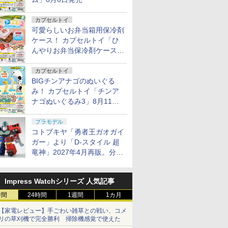
カプセルトイ
可愛らしいお弁当箱用保冷剤
ケース！ カプセルトイ「ひ
んやりお弁当保冷剤ケース
2」8月11日発売
カプセルトイ
BIGチンアナゴのぬいぐる
み！ カプセルトイ「チンア
ナゴぬいぐるみ3」8月11日
発売
プラモデル
コトブキヤ「勇者王ガオガイ
ガー」より「D-スタイル 超
竜神」2027年4月再販。分離
変形が可能
Impress Watchシリーズ 人気記事
時間
24時間
1週間
1カ月
【家電レビュー】手ごわい雑草との戦い、コメ
リの草刈機で完全勝利 掃除機感覚で使えた