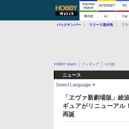
バックナンバー
リリース送付先
プラ
HOBBY Watch
フィギュア
その他
ニュース
Select Language
▼
「ヱヴァ新劇場版」綾
ギュアがリニューアル！
再誕