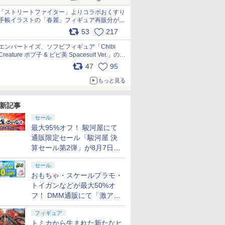
「ストリートファイター」よりコラボおくすり
手帳イラストの「春麗」フィギュア再販分が本
日出荷開始 pic.x.com/toUc1MHr41
53
217
エンバートイズ、ソフビフィギュア「Chibi
Creature ポプ子 & ピピ美 Spacesuit Ver.」の発
売中止を発表 pic.x.com/Ri45iFeYjn
47
95
もっと見る
新記事
セール
最大95%オフ！ 駿河屋にて
通販限定セール「駿河屋 決
算セール第2弾」が8月7日12
時より開催
セール
おもちゃ・スケールプラモ・
トイガンなどが最大50%オ
フ！ DMM通販にて「激ア
ツ！おもちゃ・ホビー夏セー
フィギュア
ル」が開催
トミカから生まれた新たなヒ