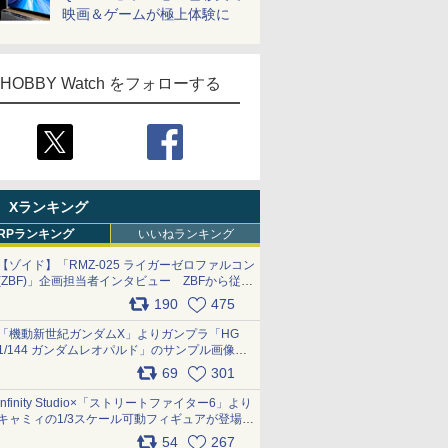
映画＆ゲームが極上体験に
HOBBY Watch をフォローする
Xランキング
RPランキング
いいねランキング
【ゾイド】「RMZ-025 ライガーゼロファルコン
(ZBF)」企画担当者インタビュー ZBFから従来
デザインまで再現可能なボリューム満点のキッ
190
475
ト pic.x.com/6zOqQAQKkX
「機動新世紀ガンダムX」よりガンプラ「HG
1/144 ガンダムレオパルド」のサンプル画像が
公開！ 8月8日発売予定
69
301
pic.x.com/lTnGoAKCSY
Infinity Studio×「ストリートファイター6」より
キャミィの1/3スケール可動フィギュアが登場
pic.x.com/Eam6ArWJLs
54
267