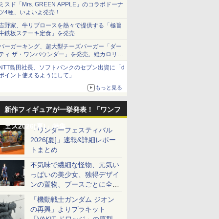
ミスド「Mrs. GREEN APPLE」のコラボドーナ
ツ4種、いよいよ発売！
吉野家、牛リブロースを熱々で提供する「極旨
牛鉄板ステーキ定食」を発売
バーガーキング、超大型チーズバーガー「ダー
ティ ザ・ワンパウンダー」を発売。総カロリー
約1656kcal、総重量約527g！
NTT島田社長、ソフトバンクのセブン出資に「d
ポイント使えるようにして」
もっと見る
新作フィギュアが一挙発表！「ワンフ
ェス2026[夏]」特集
「ワンダーフェスティバル
2026[夏]」速報&詳細レポー
トまとめ
不気味で繊細な怪物、元気い
っぱいの美少女、独得デザイ
ンの置物、ブースごとに全く
異なる世界が広がる一般ディ
「機動戦士ガンダム ジオン
ーラーフォトレポート
の再興」よりプラキット