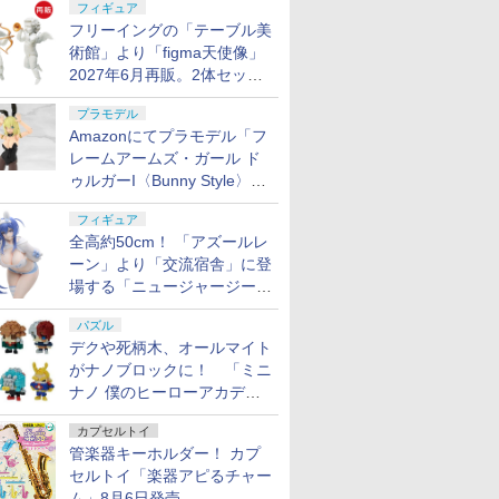
フィギュア
フリーイングの「テーブル美
術館」より「figma天使像」
2027年6月再販。2体セット
で小便小僧にも
プラモデル
Amazonにてプラモデル「フ
レームアームズ・ガール ド
ゥルガーI〈Bunny Style〉」
が予約受付再開！
フィギュア
全高約50cm！ 「アズールレ
ーン」より「交流宿舎」に登
場する「ニュージャージー」
が1/3スケールフィギュアで
パズル
登場
デクや死柄木、オールマイト
がナノブロックに！ 「ミニ
ナノ 僕のヒーローアカデミ
ア」9月再販
カプセルトイ
管楽器キーホルダー！ カプ
セルトイ「楽器アピるチャー
ム」8月6日発売