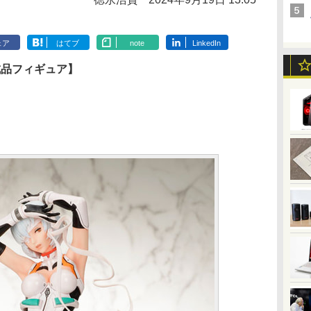
ェア
はてブ
note
LinkedIn
成品フィギュア】