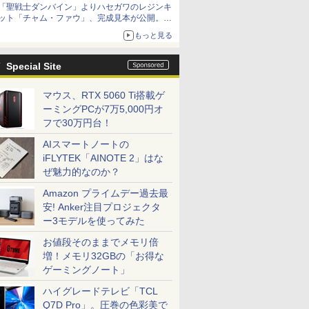
「聖戦士ダンバイン」よりハセガワのレジンキ
ット「チャム・ファウ」、完成見本が公開。9
月3日頃発売予定
もっと見る
Special Site
マウス、RTX 5060 Ti搭載ゲ
ーミングPCが7万5,000円オ
フで30万円台！
AIスマートノートの
iFLYTEK「AINOTE 2」はな
ぜ魅力的なのか？
Amazon プライムデー過去最
安! Anker注目プロジェクタ
ー3モデルを使ってみた
お値段そのままでメモリ倍
増！メモリ32GBの「お得な
ゲーミングノート」
ハイグレードテレビ「TCL
Q7D Pro」。圧巻の色彩美で