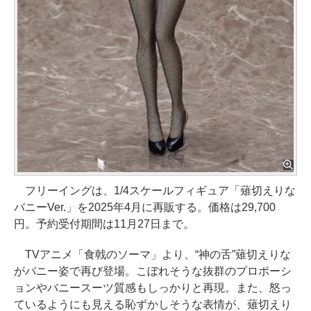
フリーイングは、1/4スケールフィギュア「薙切えりな
バニーVer.」を2025年4月に再販する。価格は29,700
円。予約受付期間は11月27日まで。
TVアニメ「食戟のソーマ」より、“神の舌”薙切えりな
がバニー姿で再び登場。こぼれそうな抜群のプロポーシ
ョンやバニースーツ質感もしっかりと再現。また、怒っ
ているようにも見える恥ずかしそうな表情が、薙切えり