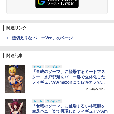
関連リンク
□「薙切えりな バニーVer.」のページ
関連記事
セール
フィギュア
「食戟のソーマ」に登場するミートマス
ター、水戸郁魅をバニー姿で立体化した
フィギュアがAmazonにて17%オフで販
売中
2024年5月28日
セール
フィギュア
「食戟のソーマ」に登場する小林竜胆を
生足バニー姿で再現したフィギュアがAm