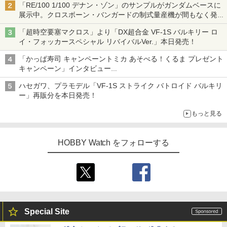
「RE/100 1/100 デナン・ゾン」のサンプルがガンダムベースに
展示中。クロスボーン・バンガードの制式量産機が間もなく発送
【ガンダムベース撮り下ろし】
「超時空要塞マクロス」より「DX超合金 VF-1S バルキリー ロ
イ・フォッカースペシャル リバイバルVer.」本日発売！
「かっぱ寿司 キャンペーントミカ あそべる！くるま プレゼント
キャンペーン」インタビュー
子どもが楽しめるかっぱ寿司ならではの体験とコラボの楽しさを
ハセガワ、プラモデル「VF-1S ストライク バトロイド バルキリ
追求
ー」再販分を本日発売！
もっと見る
HOBBY Watch をフォローする
Special Site