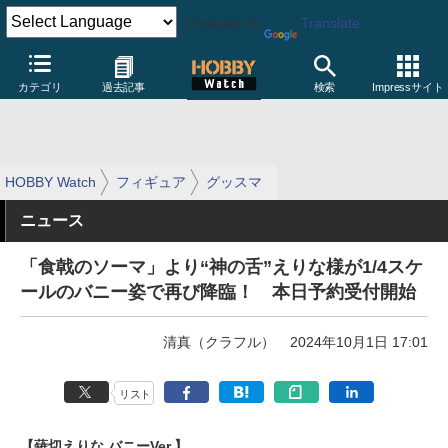
Powered by
Translate
カテゴリ
過去記事
検索
Impressサイト
HOBBY Watch
フィギュア
グッスマ
ニュース
「食戟のソーマ」より“神の舌”えりな様が1/4スケ
ールのバニー姿で再び降臨！ 本日予約受付開始
清真（クラフル）
2024年10月1日 17:01
リスト
【薙切えりな バニーVer.】