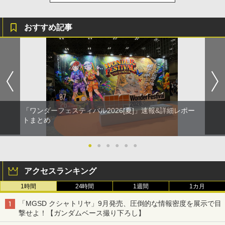
おすすめ記事
「ワンダーフェスティバル2026[夏]」速報&詳細レポー
トまとめ
●
●
●
●
●
●
アクセスランキング
1時間
24時間
1週間
1カ月
「MGSD クシャトリヤ」9月発売、圧倒的な情報密度を展示で目
撃せよ！【ガンダムベース撮り下ろし】