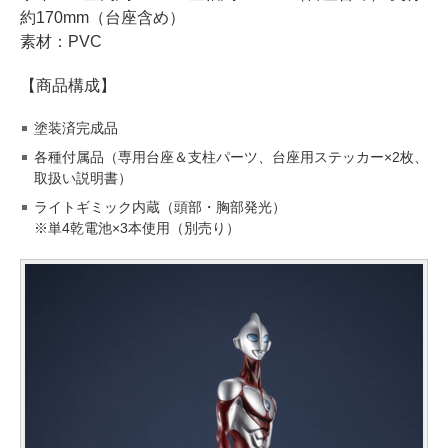
約170mm（台座含め）
素材：PVC
【商品構成】
塗装済完成品
各種付属品（専用台座＆支柱パーツ、台座用ステッカー×2枚、
取扱い説明書）
ライトギミック内蔵（頭部・胸部発光）
※単4乾電池×3本使用（別売り）