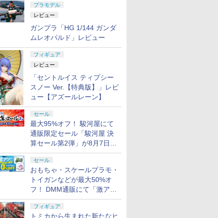
プラモデル
レビュー
ガンプラ「HG 1/144 ガンダ
ムレオパルド」レビュー
フィギュア
レビュー
「セントルイス ティプシー
スノー Ver.【特典版】」レビ
ュー【アズールレーン】
セール
最大95%オフ！ 駿河屋にて
通販限定セール「駿河屋 決
算セール第2弾」が8月7日12
時より開催
セール
おもちゃ・スケールプラモ・
トイガンなどが最大50%オ
フ！ DMM通販にて「激ア
ツ！おもちゃ・ホビー夏セー
フィギュア
ル」が開催
トミカから生まれた新たなヒ