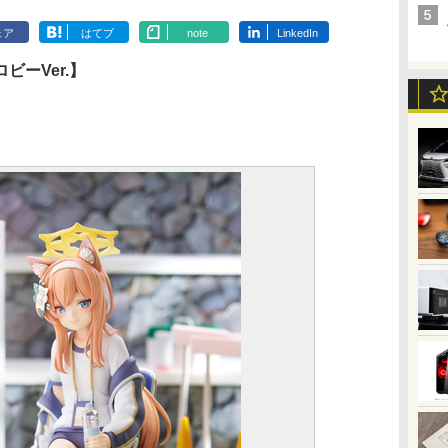
ェア
はてブ
note
LinkedIn
ーVer.】