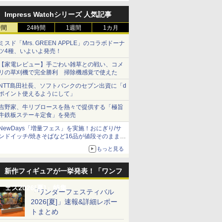
Impress Watchシリーズ 人気記事
時間
24時間
1週間
1カ月
ミスド「Mrs. GREEN APPLE」のコラボドーナ
ツ4種、いよいよ発売！
【家電レビュー】手ごわい雑草との戦い、コメ
リの草刈機で完全勝利 掃除機感覚で使えた
NTT島田社長、ソフトバンクのセブン出資に「d
ポイント使えるようにして」
吉野家、牛リブロースを熱々で提供する「極旨
牛鉄板ステーキ定食」を発売
NewDays「増量フェス」を実施！おにぎり/サ
ンドイッチ/焼きそばなど16品が値段そのままで
ボリュームアップ
もっと見る
新作フィギュアが一挙発表！「ワンフ
ェス2026[夏]」特集
「ワンダーフェスティバル
2026[夏]」速報&詳細レポー
トまとめ