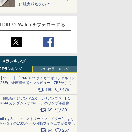
ぜ魅力的なのか？
HOBBY Watch をフォローする
Xランキング
RPランキング
いいねランキング
【ゾイド】「RMZ-025 ライガーゼロファルコン
(ZBF)」企画担当者インタビュー ZBFから従来
デザインまで再現可能なボリューム満点のキッ
190
475
ト pic.x.com/6zOqQAQKkX
「機動新世紀ガンダムX」よりガンプラ「HG
1/144 ガンダムレオパルド」のサンプル画像が
公開！ 8月8日発売予定
69
301
pic.x.com/lTnGoAKCSY
Infinity Studio×「ストリートファイター6」より
キャミィの1/3スケール可動フィギュアが登場
pic.x.com/Eam6ArWJLs
54
267