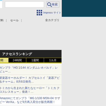
Impress サイト
全カテゴリ
材料
セール
アクセスランキング
時間
24時間
1週間
1カ月
ガンプラ「HG 1/144 ガンダムレオパルド」レ
ビュー
『機動新世紀ガンダムX』30周年！インナーア
管楽器キーホルダー！ カプセルトイ「楽器アピ
ームガトリングの変形機構まで再現し最新フォ
るチャーム」8月6日発売
ーマットでキット化！
チューバ、テナサクなど5種各3色
トミカから生まれた新たなヒーロー「トミカ ク
ロスレスキュー」発表！
詳細は後日公開予定
Amazonにてガンプラ「MG 1/100 MSN-04 サザ
ビー Ver.Ka」など9月再入荷分が販売再開！