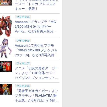
ーロー「トミカ クロスレス
キュー」発表！
プラモデル
Amazonにてガンプラ「MG
1/100 MSN-04 サザビー
Ver.Ka」など9月再入荷分が
販売再開！
プラモデル
Amazonにて美少女プラモ
「30MS SIS-J00 メルンジャ
[カラーA]」など9月再入荷分
が販売再開！
フィギュア
アニメ『伝説の勇者ダ・ガー
ン』より「THE合体 ランド
バイソンオプションセット」
が8月7日から予約受付開始！
プラモデル
『勇者王ガオガイガー』より
プラモデル「PLAMATEA 獅
子王凱」が8月7日から予約受
付開始！