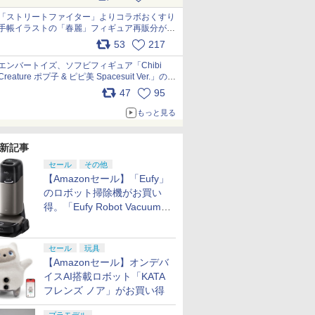
「ストリートファイター」よりコラボおくすり
手帳イラストの「春麗」フィギュア再販分が本
日出荷開始 pic.x.com/toUc1MHr41
53
217
エンバートイズ、ソフビフィギュア「Chibi
Creature ポプ子 & ピピ美 Spacesuit Ver.」の発
売中止を発表 pic.x.com/Ri45iFeYjn
47
95
もっと見る
新記事
セール
その他
【Amazonセール】「Eufy」
のロボット掃除機がお買い
得。「Eufy Robot Vacuum
Omni S2」も対象に
セール
玩具
【Amazonセール】オンデバ
イスAI搭載ロボット「KATA
フレンズ ノア」がお買い得