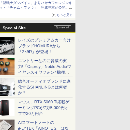
「聖戦士ダンバイン」よりハセガワのレジンキ
ット「チャム・ファウ」、完成見本が公開。9
月3日頃発売予定
もっと見る
Special Site
レイズのプレミアムカー向け
ブランドHOMURAから
「2×9R」が登場！
エントリーなのに脅威の実
力!「Osprey」Noble Audioワ
イヤレスイヤフォン4機種を
一気に聴く
総合オーディオブランドに進
化するSHANLINGとは何者
か？
マウス、RTX 5060 Ti搭載ゲ
ーミングPCが7万5,000円オ
フで30万円台！
AIスマートノートの
iFLYTEK「AINOTE 2」はな