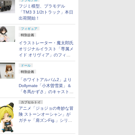
プラモデル
フジミ模型、プラモデル
「TM3 3 1/2tトラック」本日
出荷開始！
フィギュア
特別企画
イラストレーター・魔太郎氏
オリジナルイラスト「専属メ
イド オリヴィア」のフィギ
ュア彩色原型が東京フィギュ
ドール
アギャラリーにて展示中
特別企画
「ホワイトアルバム2」より
Dollymate「小木曽雪菜」＆
「冬馬かずさ」のキャストド
ール実物見本が東京フィギュ
カプセルトイ
アギャラリーにて展示中
アニメ「ジョジョの奇妙な冒
険 ストーンオーシャン」が
ガチャ「肩ズンFig.」シリー
ズに登場