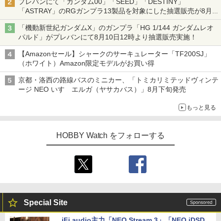
プレバンにて「ガンダム00」「SEED」「DESTINY」
「ASTRAY」のRGガンプラ13製品を対象にした抽選販売が8月
17日11時より実施！
「機動新世紀ガンダムX」のガンプラ「HG 1/144 ガンダムレオ
パルド」がプレバンにて8月10日12時より抽選販売実施！
【Amazonセール】シャークのサーキュレーター「TF200SJ」
（ホワイト）Amazon限定モデルがお買い得
京都・洛西の路線バスのミニカー、「トミカリミテッドヴィンテ
ージ NEO いすゞエルガ（ヤサカバス）」8月下旬発売
もっと見る
HOBBY Watch をフォローする
Special Site
iFi audio主力「NEO Stream 3」「NEO iDSD