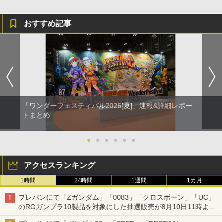
おすすめ記事
「ワンダーフェスティバル2026[夏]」速報&詳細レポー
トまとめ
●
●
●
●
●
●
アクセスランキング
1時間
24時間
1週間
1カ月
プレバンにて「Zガンダム」「0083」「クロスボーン」「UC」
のRGガンプラ10製品を対象にした抽選販売が8月10日11時より
実施！