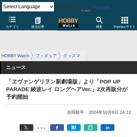
Powered by
Translate
カテゴリ
過去記事
検索
Impressサイト
HOBBY Watch
フィギュア
グッスマ
ニュース
「ヱヴァンゲリヲン新劇場版」より「POP UP
PARADE 綾波レイ ロングヘアVer.」2次再販分が
予約開始
吉田航平
2024年10月8日 14:12
リスト