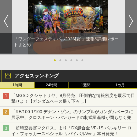
「ワンダーフェスティバル2026[夏]」速報&詳細レポー
トまとめ
●
●
●
●
●
●
アクセスランキング
1時間
24時間
1週間
1カ月
「MGSD クシャトリヤ」9月発売、圧倒的な情報密度を展示で目
撃せよ！【ガンダムベース撮り下ろし】
「RE/100 1/100 デナン・ゾン」のサンプルがガンダムベースに
展示中。クロスボーン・バンガードの制式量産機が間もなく発送
【ガンダムベース撮り下ろし】
「超時空要塞マクロス」より「DX超合金 VF-1S バルキリー ロ
イ・フォッカースペシャル リバイバルVer.」本日発売！