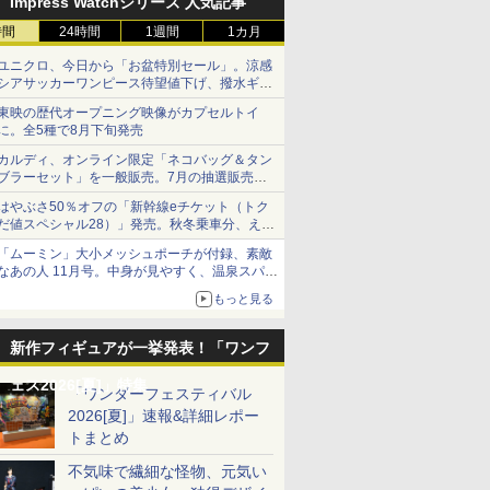
Impress Watchシリーズ 人気記事
時間
24時間
1週間
1カ月
ユニクロ、今日から「お盆特別セール」。涼感
シアサッカーワンピース待望値下げ、撥水ギア
ショーツは1990円に
東映の歴代オープニング映像がカプセルトイ
に。全5種で8月下旬発売
カルディ、オンライン限定「ネコバッグ＆タン
ブラーセット」を一般販売。7月の抽選販売の
当選無効分
はやぶさ50％オフの「新幹線eチケット（トク
だ値スペシャル28）」発売。秋冬乗車分、えき
ねっと限定
「ムーミン」大小メッシュポーチが付録、素敵
なあの人 11月号。中身が見やすく、温泉スパに
も使える
もっと見る
新作フィギュアが一挙発表！「ワンフ
ェス2026[夏]」特集
「ワンダーフェスティバル
2026[夏]」速報&詳細レポー
トまとめ
不気味で繊細な怪物、元気い