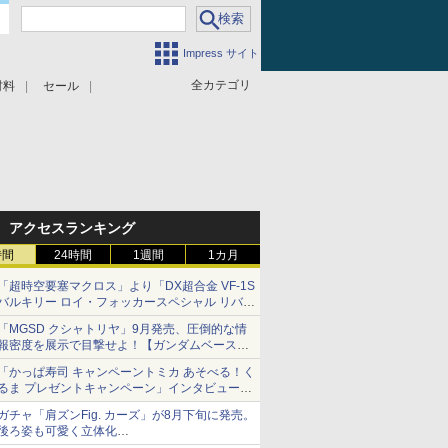
Impress サイト
全カテゴリ
材料
セール
アクセスランキング
時間
24時間
1週間
1カ月
「超時空要塞マクロス」より「DX超合金 VF-1S
バルキリー ロイ・フォッカースペシャル リバイ
バルVer.」本日発売！
「MGSD クシャトリヤ」9月発売、圧倒的な情
報密度を展示で目撃せよ！【ガンダムベース撮
り下ろし】
「かっぱ寿司 キャンペーントミカ あそべる！く
るま プレゼントキャンペーン」インタビュー
子どもが楽しめるかっぱ寿司ならではの体験と
ガチャ「肩ズンFig. カーズ」が8月下旬に発売。
コラボの楽しさを追求
後ろ姿も可愛く立体化
ライトニング・マックィーンやメーターなど4