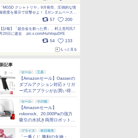
最新フォーマットでキット化！
pic.x.com/nszPIDTpbg
「MGSD クシャトリヤ」9月発売、圧倒的な情
報密度を展示で目撃せよ！【ガンダムベース撮
り下ろし】 pic.x.com/3rPjsfk7qZ
57
200
【訃報】「超合金を創った男」、村上克司氏7
月20日に逝去 pic.x.com/HuiVoquDFE
54
133
もっと見る
新記事
セール
工具
【Amazonセール】Oasserの
ダブルアクション対応トリガ
ー式エアブラシがお買い得価
格で登場！
セール
その他
【Amazonセール】
roborock、20,000Paの強力
吸引の水拭き両用ロボット掃
除機「Qrevo Curv 2 Flow」
プライズ
本日発売
がお買い得！
「一番くじ 勝利の女神：