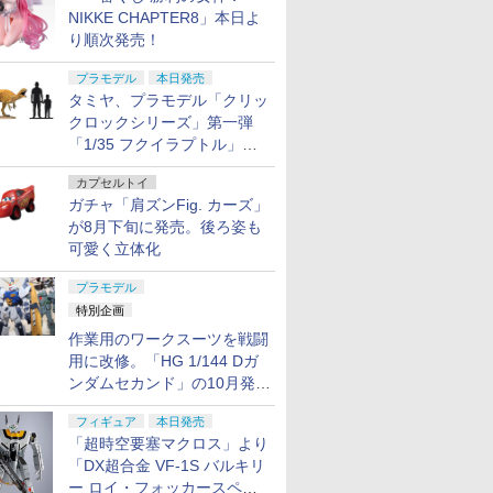
NIKKE CHAPTER8」本日よ
り順次発売！
プラモデル
本日発売
タミヤ、プラモデル「クリッ
クロックシリーズ」第一弾
「1/35 フクイラプトル」本
日発売！
カプセルトイ
ガチャ「肩ズンFig. カーズ」
が8月下旬に発売。後ろ姿も
可愛く立体化
プラモデル
特別企画
作業用のワークスーツを戦闘
用に改修。「HG 1/144 Dガ
ンダムセカンド」の10月発送
分が予約受付中【ガンダムベ
フィギュア
本日発売
ース撮り下ろし】
「超時空要塞マクロス」より
「DX超合金 VF-1S バルキリ
ー ロイ・フォッカースペシ