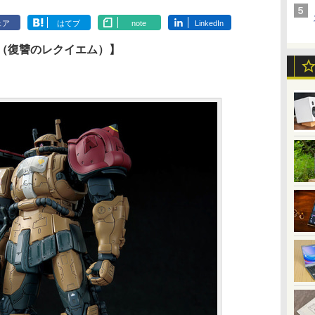
ェア
はてブ
note
LinkedIn
ソラリ機（復讐のレクイエム）】