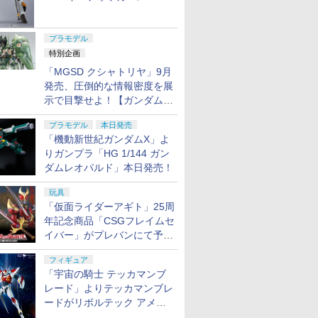
ャル リバイバルVer.」本日発
売！
プラモデル
特別企画
「MGSD クシャトリヤ」9月
発売、圧倒的な情報密度を展
示で目撃せよ！【ガンダムベ
ース撮り下ろし】
プラモデル
本日発売
「機動新世紀ガンダムX」よ
りガンプラ「HG 1/144 ガン
ダムレオパルド」本日発売！
玩具
「仮面ライダーアギト」25周
年記念商品「CSGフレイムセ
イバー」がプレバンにて予約
開始
フィギュア
「宇宙の騎士 テッカマンブ
レード」よりテッカマンブレ
ードがリボルテック アメイ
ジング・ヤマグチで商品化決