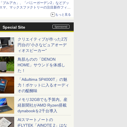
「ブルアカ」、「バニーガーデン2」などグッ
種がラインナップ
スマ、マックスファクトリーの注目新作フィギ
ュアが展示【ホビーメーカー合同展示会】
もっと見る
Special Site
クリエイティブが作った2万
円台の“小さなピュアオーデ
ィオスピーカー”
鳥肌ものの「DENON
HOME」サウンドを体感し
た！
「A&ultima SP4000T」の魅
力！ポケットに入るオーディ
オの醍醐味
メモリ32GBでも予算内。産
経新聞社がAMD Ryzen搭載
dynabookを2千台導入
AIスマートノートの
iFLYTEK「AINOTE 2」はな