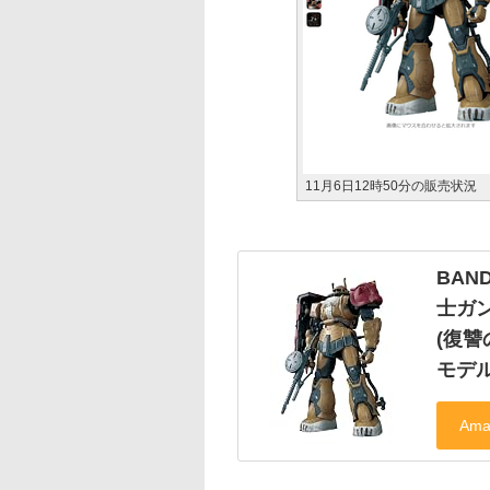
11月6日12時50分の販売状況
BAN
士ガン
(復讐
モデ