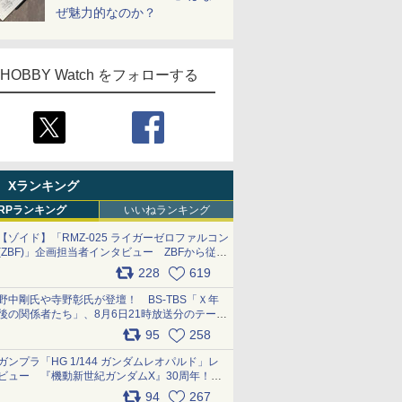
ぜ魅力的なのか？
HOBBY Watch をフォローする
Xランキング
RPランキング
いいねランキング
【ゾイド】「RMZ-025 ライガーゼロファルコン
(ZBF)」企画担当者インタビュー ZBFから従来
デザインまで再現可能なボリューム満点のキッ
228
619
ト pic.x.com/6zOqQAQKkX
野中剛氏や寺野彰氏が登壇！ BS-TBS「Ｘ年
後の関係者たち」、8月6日21時放送分のテーマ
は「超合金」！ pic.x.com/uWyt1uyuFm
95
258
ガンプラ「HG 1/144 ガンダムレオパルド」レ
ビュー 『機動新世紀ガンダムX』30周年！イ
ンナーアームガトリングの変形機構まで再現し
94
267