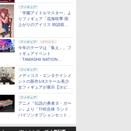
定
フィギュア
「学園アイドルマスター」よ
りフィギュア「花海咲季 雨
上がりのアイリス 特訓前
Ver.」が2027年4月に発売
フィギュア
イベント
今年のテーマは「集え」。フ
ィギュアイベント
「TAMASHII NATION
2026」が11月13日より開催
フィギュア
決定
メディコス・エンタテインメ
ントの新作1/4スケール美少
女フィギュアが展示【ホビー
メーカー合同展示会】
フィギュア
アニメ『伝説の勇者ダ・ガー
ン』より「THE合体 ランド
バイソンオプションセット」
が2027年5月に発売