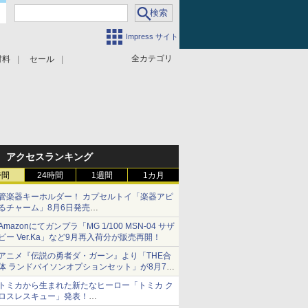
Impress サイト
全カテゴリ
材料
セール
アクセスランキング
時間
24時間
1週間
1カ月
管楽器キーホルダー！ カプセルトイ「楽器アピ
るチャーム」8月6日発売
チューバ、テナサクなど5種各3色
Amazonにてガンプラ「MG 1/100 MSN-04 サザ
ビー Ver.Ka」など9月再入荷分が販売再開！
アニメ『伝説の勇者ダ・ガーン』より「THE合
体 ランドバイソンオプションセット」が8月7日
から予約受付開始！
トミカから生まれた新たなヒーロー「トミカ ク
ロスレスキュー」発表！
詳細は後日公開予定