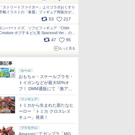
「ストリートファイター」よりコラボおくすり
手帳イラストの「春麗」フィギュア再販分が本
日出荷開始 pic.x.com/toUc1MHr41
53
217
エンバートイズ、ソフビフィギュア「Chibi
Creature ポプ子 & ピピ美 Spacesuit Ver.」の発
売中止を発表 pic.x.com/Ri45iFeYjn
47
95
もっと見る
新記事
セール
おもちゃ・スケールプラモ・
トイガンなどが最大50%オ
フ！ DMM通販にて「激ア
ツ！おもちゃ・ホビー夏セー
フィギュア
ル」が開催
トミカから生まれた新たなヒ
ーロー「トミカ クロスレス
キュー」発表！
プラモデル
Amazonにてガンプラ「MG