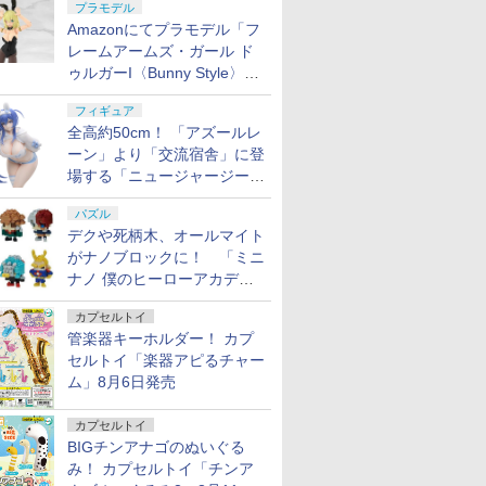
プラモデル
Amazonにてプラモデル「フ
レームアームズ・ガール ド
ゥルガーI〈Bunny Style〉」
が予約受付再開！
フィギュア
全高約50cm！ 「アズールレ
ーン」より「交流宿舎」に登
場する「ニュージャージー」
が1/3スケールフィギュアで
パズル
登場
デクや死柄木、オールマイト
がナノブロックに！ 「ミニ
ナノ 僕のヒーローアカデミ
ア」9月再販
カプセルトイ
管楽器キーホルダー！ カプ
セルトイ「楽器アピるチャー
ム」8月6日発売
カプセルトイ
BIGチンアナゴのぬいぐる
み！ カプセルトイ「チンア