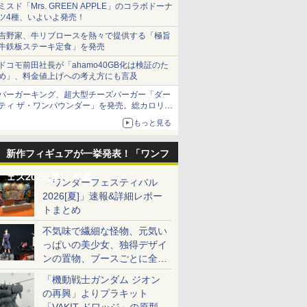
ミスド「Mrs. GREEN APPLE」のコラボドーナ
ツ4種、いよいよ発売！
吉野家、牛リブロースを熱々で提供する「極旨
牛鉄板ステーキ定食」を発売
ドコモ前田社長が「ahamo40GB化は検証のた
め」、料金値上げへの考え方にも言及
バーガーキング、超大型チーズバーガー「ダー
ティ ザ・ワンパウンダー」を発売。総カロリー
約1656kcal、総重量約527g！
もっと見る
新作フィギュアが一挙発表！「ワンフ
ェス2026[夏]」特集
「ワンダーフェスティバル
2026[夏]」速報&詳細レポー
トまとめ
不気味で繊細な怪物、元気い
っぱいの美少女、独得デザイ
ンの置物、ブースごとに全く
異なる世界が広がる一般ディ
「機動戦士ガンダム ジオン
ーラーフォトレポート
の再興」よりプラキット