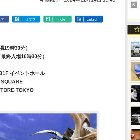
ェア
はてブ
note
LinkedIn
日
場19時30分）
（最終入場16時30分）
B1F イベントホール
_SQUARE
STORE TOKYO