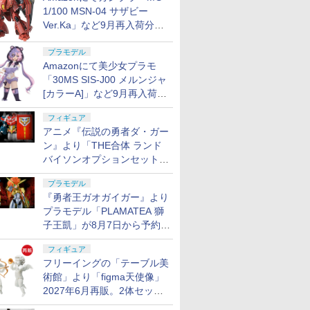
1/100 MSN-04 サザビー
Ver.Ka」など9月再入荷分が
販売再開！
プラモデル
Amazonにて美少女プラモ
「30MS SIS-J00 メルンジャ
[カラーA]」など9月再入荷分
が販売再開！
フィギュア
アニメ『伝説の勇者ダ・ガー
ン』より「THE合体 ランド
バイソンオプションセット」
が8月7日から予約受付開始！
プラモデル
『勇者王ガオガイガー』より
プラモデル「PLAMATEA 獅
子王凱」が8月7日から予約受
付開始！
フィギュア
フリーイングの「テーブル美
術館」より「figma天使像」
2027年6月再販。2体セット
で小便小僧にも