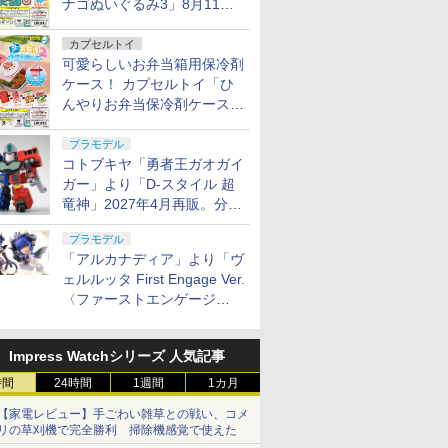
ナゴぬいぐるみ3」8月11日
発売
カプセルトイ
可愛らしいお弁当箱用保冷剤
ケース！ カプセルトイ「ひ
んやりお弁当保冷剤ケース
2」8月11日発売
プラモデル
コトブキヤ「勇者王ガオガイ
ガー」より「D-スタイル 超
竜神」2027年4月再販。分離
変形が可能
プラモデル
「アルカナディア」より「ヴ
ェルルッタ First Engage Ver.
〈ファーストエンゲージ
Ver.〉」が2027年2月発売！
Impress Watchシリーズ 人気記事
時間
24時間
1週間
1カ月
【家電レビュー】手ごわい雑草との戦い、コメ
リの草刈機で完全勝利 掃除機感覚で使えた