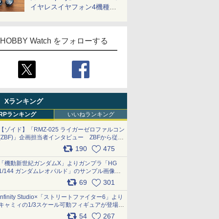
イヤレスイヤフォン4機種を
一気に聴く
HOBBY Watch をフォローする
Xランキング
RPランキング
いいねランキング
【ゾイド】「RMZ-025 ライガーゼロファルコン
(ZBF)」企画担当者インタビュー ZBFから従来
デザインまで再現可能なボリューム満点のキッ
190
475
ト pic.x.com/6zOqQAQKkX
「機動新世紀ガンダムX」よりガンプラ「HG
1/144 ガンダムレオパルド」のサンプル画像が
公開！ 8月8日発売予定
69
301
pic.x.com/lTnGoAKCSY
Infinity Studio×「ストリートファイター6」より
キャミィの1/3スケール可動フィギュアが登場
pic.x.com/Eam6ArWJLs
54
267