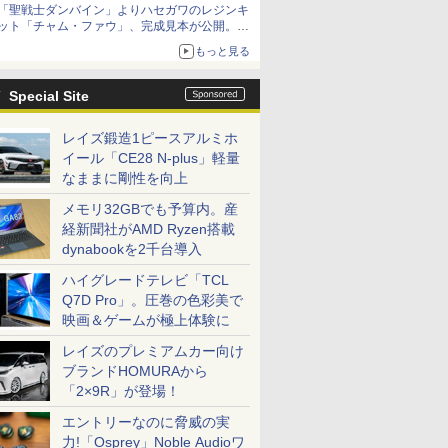
「聖戦士ダンバイン」よりハセガワのレジンキ
ット「チャム・ファウ」、完成見本が公開。9
月3日頃発売予定
もっと見る
Special Site
レイズ鍛造1ピースアルミホ
イール「CE28 N-plus」軽量
なままに剛性を向上
メモリ32GBでも予算内。産
経新聞社がAMD Ryzen搭載
dynabookを2千台導入
ハイグレードテレビ「TCL
Q7D Pro」。圧巻の色彩美で
映画＆ゲームが極上体験に
レイズのプレミアムカー向け
ブランドHOMURAから
「2×9R」が登場！
エントリーなのに脅威の実
力!「Osprey」Noble Audioワ