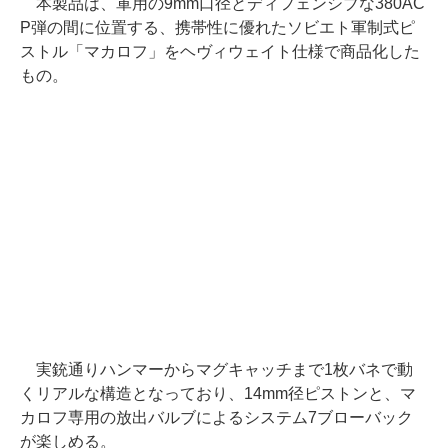
本製品は、軍用の9mm口径とディフェンシブな380AC
P弾の間に位置する、携帯性に優れたソビエト軍制式ピ
ストル「マカロフ」をヘヴィウェイト仕様で商品化した
もの。
実銃通りハンマーからマグキャッチまで1枚バネで動
くリアルな構造となっており、14mm径ピストンと、マ
カロフ専用の放出バルブによるシステム7ブローバック
が楽しめる。