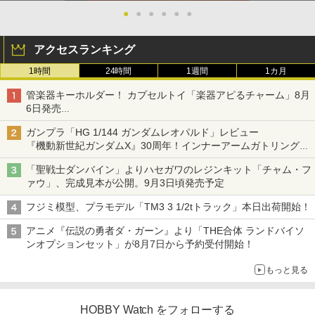
●
●
●
●
●
●
アクセスランキング
1時間
24時間
1週間
1カ月
管楽器キーホルダー！ カプセルトイ「楽器アピるチャーム」8月
6日発売
チューバ、テナサクなど5種各3色
ガンプラ「HG 1/144 ガンダムレオパルド」レビュー
『機動新世紀ガンダムX』30周年！インナーアームガトリングの
変形機構まで再現し最新フォーマットでキット化！
「聖戦士ダンバイン」よりハセガワのレジンキット「チャム・フ
ァウ」、完成見本が公開。9月3日頃発売予定
フジミ模型、プラモデル「TM3 3 1/2tトラック」本日出荷開始！
アニメ『伝説の勇者ダ・ガーン』より「THE合体 ランドバイソ
ンオプションセット」が8月7日から予約受付開始！
もっと見る
HOBBY Watch をフォローする