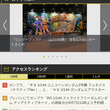
「ワンダーフェスティバル2026[夏]」速報&詳細レポー
トまとめ
●
●
●
●
●
●
アクセスランキング
1時間
24時間
1週間
1カ月
ガンプラ、「ＲＧ 1/144 ユニコーンガンダム3号機 フェネクス
（ナラティブVer.）」と、「ＨＧ 1/144 ガンダムエアマスターバ
ースト」再販
プレバンにてガンプラ「RG 1/144 ストライクフリーダムガンダ
ム ディアクティブモード」の再販分が8月7日11時より予約開
始！