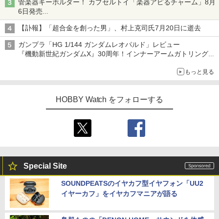
管楽器キーホルダー！ カプセルトイ「楽器アピるチャーム」8月
6日発売
チューバ、テナサクなど5種各3色
【訃報】「超合金を創った男」、村上克司氏7月20日に逝去
ガンプラ「HG 1/144 ガンダムレオパルド」レビュー
『機動新世紀ガンダムX』30周年！インナーアームガトリングの
変形機構まで再現し最新フォーマットでキット化！
もっと見る
HOBBY Watch をフォローする
Special Site
SOUNDPEATSのイヤカフ型イヤフォン「UU2
イヤーカフ」をイヤカフマニアが語る