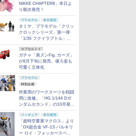
NIKKE CHAPTER8」本日よ
り順次発売！
プラモデル
本日発売
タミヤ、プラモデル「クリッ
クロックシリーズ」第一弾
「1/35 フクイラプトル」本
日発売！
カプセルトイ
ガチャ「肩ズンFig. カーズ」
が8月下旬に発売。後ろ姿も
可愛く立体化
プラモデル
特別企画
作業用のワークスーツを戦闘
用に改修。「HG 1/144 Dガ
ンダムセカンド」の10月発送
分が予約受付中【ガンダムベ
フィギュア
本日発売
ース撮り下ろし】
「超時空要塞マクロス」より
「DX超合金 VF-1S バルキリ
ー ロイ・フォッカースペシ