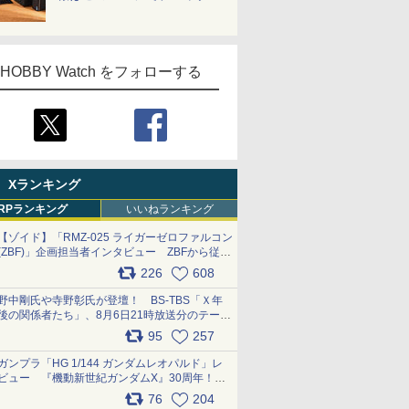
HOBBY Watch をフォローする
Xランキング
RPランキング
いいねランキング
【ゾイド】「RMZ-025 ライガーゼロファルコン
(ZBF)」企画担当者インタビュー ZBFから従来
デザインまで再現可能なボリューム満点のキッ
226
608
ト pic.x.com/6zOqQAQKkX
野中剛氏や寺野彰氏が登壇！ BS-TBS「Ｘ年
後の関係者たち」、8月6日21時放送分のテーマ
は「超合金」！ pic.x.com/uWyt1uyuFm
95
257
ガンプラ「HG 1/144 ガンダムレオパルド」レ
ビュー 『機動新世紀ガンダムX』30周年！イ
ンナーアームガトリングの変形機構まで再現し
76
204
最新フォーマットでキット化！