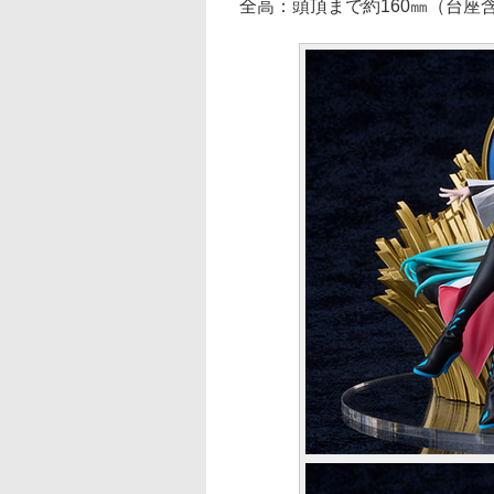
全高：頭頂まで約160㎜（台座