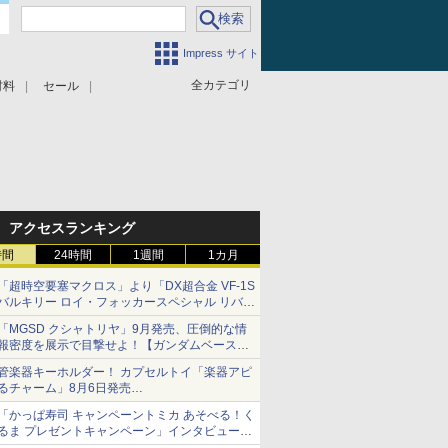
Impress サイト
全カテゴリ
材料
セール
アクセスランキング
時間
24時間
1週間
1カ月
「超時空要塞マクロス」より「DX超合金 VF-1S
バルキリー ロイ・フォッカースペシャル リバイ
バルVer.」本日発売！
「MGSD クシャトリヤ」9月発売、圧倒的な情
報密度を展示で目撃せよ！【ガンダムベース撮
り下ろし】
管楽器キーホルダー！ カプセルトイ「楽器アピ
るチャーム」8月6日発売
チューバ、テナサクなど5種各3色
「かっぱ寿司 キャンペーントミカ あそべる！く
るま プレゼントキャンペーン」インタビュー
子どもが楽しめるかっぱ寿司ならではの体験と