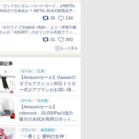
pic.x.com/nszPIDTpbg
「ゴッドガンダム ハイパーモード」がMETAL
BUILDで立体化か？ METAL BUILD新商品予告
が公開 pic.x.com/HIcLLIM3ar
35
134
「ホロライブ English -Myth-」より一伊那尓栖
さんが「AXGRIT」のオリジナル衣装でフィギ
ュア化 pic.x.com/YMGhdIAzNa
31
393
もっと見る
新記事
セール
工具
【Amazonセール】Oasserの
ダブルアクション対応トリガ
ー式エアブラシがお買い得価
格で登場！
セール
その他
【Amazonセール】
roborock、20,000Paの強力
吸引の水拭き両用ロボット掃
除機「Qrevo Curv 2 Flow」
プライズ
本日発売
がお買い得！
「一番くじ 勝利の女神：