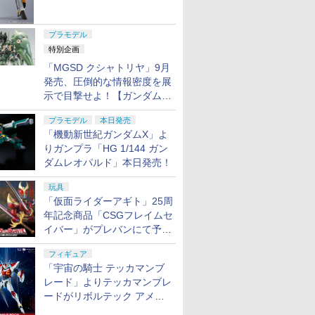
ャル リバイバルVer.」本日発
売！
プラモデル
特別企画
「MGSD クシャトリヤ」9月
発売、圧倒的な情報密度を展
示で目撃せよ！【ガンダムベ
ース撮り下ろし】
プラモデル
本日発売
「機動新世紀ガンダムX」よ
りガンプラ「HG 1/144 ガン
ダムレオパルド」本日発売！
玩具
「仮面ライダーアギト」25周
年記念商品「CSGフレイムセ
イバー」がプレバンにて予約
開始
フィギュア
「宇宙の騎士 テッカマンブ
レード」よりテッカマンブレ
ードがリボルテック アメイ
ジング・ヤマグチで商品化決