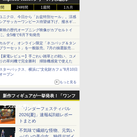
時間
24時間
1週間
1カ月
ユニクロ、今日から「お盆特別セール」。涼感
シアサッカーワンピース待望値下げ、撥水ギア
ショーツは1990円に
東映の歴代オープニング映像がカプセルトイ
に。全5種で8月下旬発売
カルディ、オンライン限定「ネコバッグ＆タン
ブラーセット」を一般販売。7月の抽選販売の
当選無効分
【家電レビュー】手ごわい雑草との戦い、コメ
リの草刈機で完全勝利 掃除機感覚で使えた
スターバックス、横浜に“文化財カフェ”8月10日
オープン
もっと見る
新作フィギュアが一挙発表！「ワンフ
ェス2026[夏]」特集
「ワンダーフェスティバル
2026[夏]」速報&詳細レポー
トまとめ
不気味で繊細な怪物、元気い
っぱいの美少女、独得デザイ