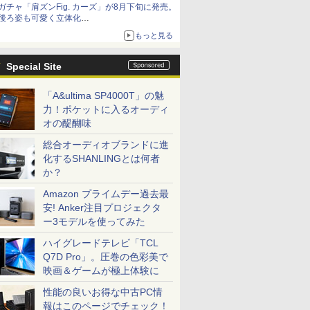
ガチャ「肩ズンFig. カーズ」が8月下旬に発売。
コラボの楽しさを追求
後ろ姿も可愛く立体化
ライトニング・マックィーンやメーターなど4
もっと見る
種がラインナップ
Special Site
「A&ultima SP4000T」の魅
力！ポケットに入るオーディ
オの醍醐味
総合オーディオブランドに進
化するSHANLINGとは何者
か？
Amazon プライムデー過去最
安! Anker注目プロジェクタ
ー3モデルを使ってみた
ハイグレードテレビ「TCL
Q7D Pro」。圧巻の色彩美で
映画＆ゲームが極上体験に
性能の良いお得な中古PC情
報はこのページでチェック！