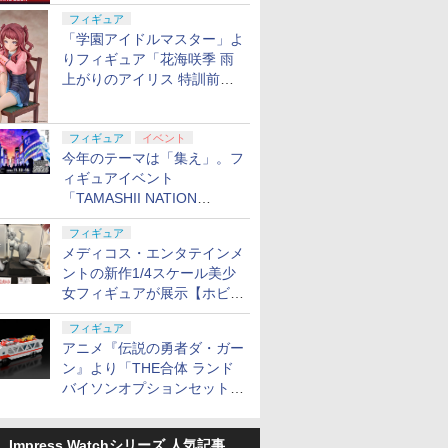
定
フィギュア
「学園アイドルマスター」よ
りフィギュア「花海咲季 雨
上がりのアイリス 特訓前
Ver.」が2027年4月に発売
フィギュア
イベント
今年のテーマは「集え」。フ
ィギュアイベント
「TAMASHII NATION
2026」が11月13日より開催
フィギュア
決定
メディコス・エンタテインメ
ントの新作1/4スケール美少
女フィギュアが展示【ホビー
メーカー合同展示会】
フィギュア
アニメ『伝説の勇者ダ・ガー
ン』より「THE合体 ランド
バイソンオプションセット」
が2027年5月に発売
Impress Watchシリーズ 人気記事