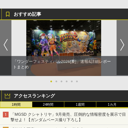
おすすめ記事
「ワンダーフェスティバル2026[夏]」速報&詳細レポー
トまとめ
●
●
●
●
●
●
アクセスランキング
1時間
24時間
1週間
1カ月
「MGSD クシャトリヤ」9月発売、圧倒的な情報密度を展示で目
撃せよ！【ガンダムベース撮り下ろし】