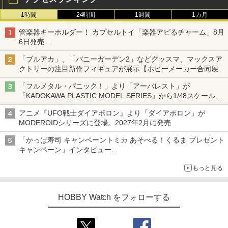
1時間
24時間
1週間
1カ月
管楽器キーホルダー！ カプセルトイ「楽器アピるチャーム」8月
6日発売
チューバ、テナサクなど5種各3色
「ブルアカ」、「バニーガーデン2」などグッスマ、マックスア
クトリーの注目新作フィギュアが展示【ホビーメーカー合同展示
会】
「フルメタル・パニック！」より「アーバレスト」が
「KADOKAWA PLASTIC MODEL SERIES」から1/48スケールで
登場！
アニメ『UFO戦士ダイアポロン』より「ダイアポロン」が
MODEROIDシリーズに登場。2027年2月に発売
「かっぱ寿司 キャンペーントミカ あそべる！くるま プレゼント
キャンペーン」インタビュー
子どもが楽しめるかっぱ寿司ならではの体験とコラボの楽しさを
もっと見る
追求
HOBBY Watch をフォローする