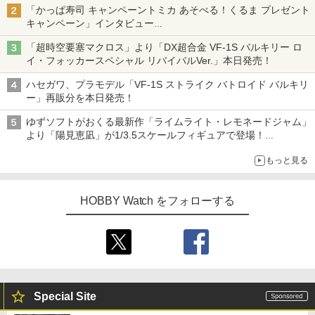
「かっぱ寿司 キャンペーントミカ あそべる！くるま プレゼント
キャンペーン」インタビュー
子どもが楽しめるかっぱ寿司ならではの体験とコラボの楽しさを
「超時空要塞マクロス」より「DX超合金 VF-1S バルキリー ロ
追求
イ・フォッカースペシャル リバイバルVer.」本日発売！
ハセガワ、プラモデル「VF-1S ストライク バトロイド バルキリ
ー」再販分を本日発売！
ゆずソフトがおくる最新作「ライムライト・レモネードジャム」
より「陽見恵凪」が1/3.5スケールフィギュアで登場！
メガネ姿も表現できるオプションパーツが付属
もっと見る
HOBBY Watch をフォローする
Special Site