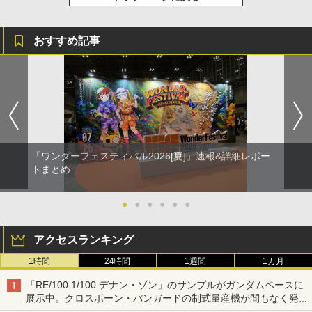
おすすめ記事
「ワンダーフェスティバル2026[夏]」速報&詳細レポー
トまとめ
●
●
●
●
●
●
アクセスランキング
1時間
24時間
1週間
1カ月
「RE/100 1/100 デナン・ゾン」のサンプルがガンダムベースに
展示中。クロスボーン・バンガードの制式量産機が間もなく発送
【ガンダムベース撮り下ろし】