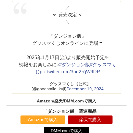
／
🎉 発売決定 🎉
＼
『ダンジョン飯』
グッスマくじオンラインに登場🍴
2025年1月17日(金)より販売開始予定✨
続報をお楽しみに♪
#ダンジョン飯
#グッスマく
じ
pic.twitter.com/3ud2RjW9DP
— グッスマくじ【公式】
(@goodsmile_kuji)
December 19, 2024
Amazon/楽天/DMM.comで購入
「ダンジョン飯」関連商品
Amazonで購入
楽天で購入
DMM.comで購入