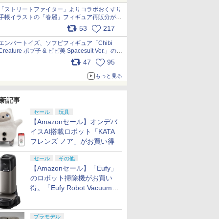
「ストリートファイター」よりコラボおくすり
手帳イラストの「春麗」フィギュア再販分が本
日出荷開始 pic.x.com/toUc1MHr41
53
217
エンバートイズ、ソフビフィギュア「Chibi
Creature ポプ子 & ピピ美 Spacesuit Ver.」の発
売中止を発表 pic.x.com/Ri45iFeYjn
47
95
もっと見る
新記事
セール
玩具
【Amazonセール】オンデバ
イスAI搭載ロボット「KATA
フレンズ ノア」がお買い得
セール
その他
【Amazonセール】「Eufy」
のロボット掃除機がお買い
得。「Eufy Robot Vacuum
Omni S2」も対象に
プラモデル