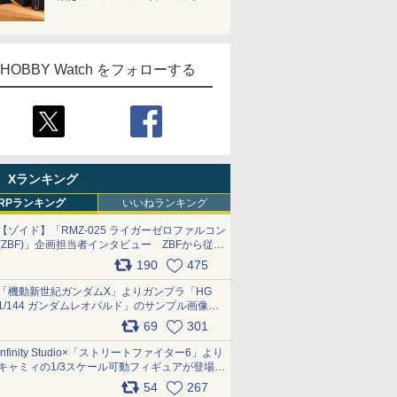
HOBBY Watch をフォローする
Xランキング
RPランキング
いいねランキング
【ゾイド】「RMZ-025 ライガーゼロファルコン
(ZBF)」企画担当者インタビュー ZBFから従来
デザインまで再現可能なボリューム満点のキッ
190
475
ト pic.x.com/6zOqQAQKkX
「機動新世紀ガンダムX」よりガンプラ「HG
1/144 ガンダムレオパルド」のサンプル画像が
公開！ 8月8日発売予定
69
301
pic.x.com/lTnGoAKCSY
Infinity Studio×「ストリートファイター6」より
キャミィの1/3スケール可動フィギュアが登場
pic.x.com/Eam6ArWJLs
54
267