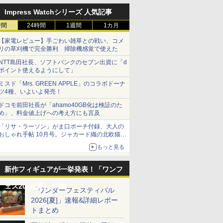
Impress Watchシリーズ 人気記事
時間
24時間
1週間
1カ月
【家電レビュー】手ごわい雑草との戦い、コメ
リの草刈機で完全勝利 掃除機感覚で使えた
NTT島田社長、ソフトバンクのセブン出資に「d
ポイント使えるようにして」
ミスド「Mrs. GREEN APPLE」のコラボドーナ
ツ4種、いよいよ発売！
ドコモ前田社長が「ahamo40GB化は検証のた
め」、料金値上げへの考え方にも言及
「リサ・ラーソン」がま口ポーチ付録、大人の
おしゃれ手帖 10月号。ジャカード織の北欧猫デ
ザイン
もっと見る
新作フィギュアが一挙発表！「ワンフ
ェス2026[夏]」特集
「ワンダーフェスティバル
2026[夏]」速報&詳細レポー
トまとめ