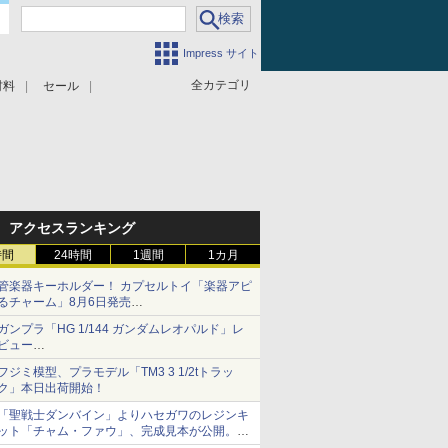
Impress サイト
全カテゴリ
材料
セール
アクセスランキング
時間
24時間
1週間
1カ月
管楽器キーホルダー！ カプセルトイ「楽器アピ
るチャーム」8月6日発売
チューバ、テナサクなど5種各3色
ガンプラ「HG 1/144 ガンダムレオパルド」レ
ビュー
『機動新世紀ガンダムX』30周年！インナーア
フジミ模型、プラモデル「TM3 3 1/2tトラッ
ームガトリングの変形機構まで再現し最新フォ
ク」本日出荷開始！
ーマットでキット化！
「聖戦士ダンバイン」よりハセガワのレジンキ
ット「チャム・ファウ」、完成見本が公開。9
月3日頃発売予定