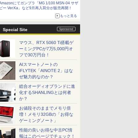
Amazonにてガンプラ「MG 1/100 MSN-04 サザ
ビー Ver.Ka」など9月再入荷分が販売再開！
もっと見る
Special Site
マウス、RTX 5060 Ti搭載ゲ
ーミングPCが7万5,000円オ
フで30万円台！
AIスマートノートの
iFLYTEK「AINOTE 2」はな
ぜ魅力的なのか？
総合オーディオブランドに進
化するSHANLINGとは何者
か？
お値段そのままでメモリ倍
増！メモリ32GBの「お得な
ゲーミングノート」
性能の良いお得な中古PC情
報はこのページでチェック！