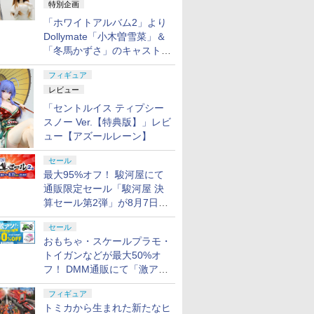
特別企画
「ホワイトアルバム2」より
Dollymate「小木曽雪菜」＆
「冬馬かずさ」のキャストド
ール実物見本が東京フィギュ
フィギュア
アギャラリーにて展示中
レビュー
「セントルイス ティプシー
スノー Ver.【特典版】」レビ
ュー【アズールレーン】
セール
最大95%オフ！ 駿河屋にて
通販限定セール「駿河屋 決
算セール第2弾」が8月7日12
時より開催
セール
おもちゃ・スケールプラモ・
トイガンなどが最大50%オ
フ！ DMM通販にて「激ア
ツ！おもちゃ・ホビー夏セー
フィギュア
ル」が開催
トミカから生まれた新たなヒ