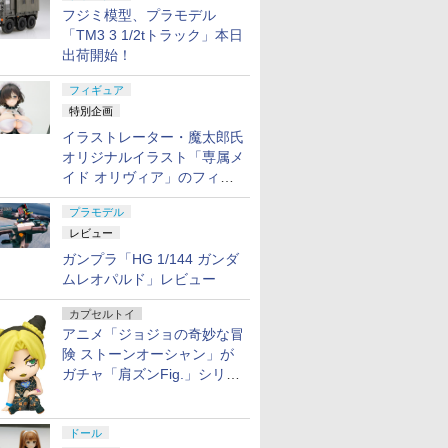
フジミ模型、プラモデル
「TM3 3 1/2tトラック」本日
出荷開始！
フィギュア
特別企画
イラストレーター・魔太郎氏
オリジナルイラスト「専属メ
イド オリヴィア」のフィギ
ュア彩色原型が東京フィギュ
プラモデル
アギャラリーにて展示中
レビュー
ガンプラ「HG 1/144 ガンダ
ムレオパルド」レビュー
カプセルトイ
アニメ「ジョジョの奇妙な冒
険 ストーンオーシャン」が
ガチャ「肩ズンFig.」シリー
ズに登場
ドール