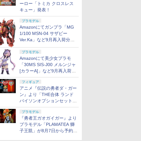
ーロー「トミカ クロスレス
キュー」発表！
プラモデル
Amazonにてガンプラ「MG
1/100 MSN-04 サザビー
Ver.Ka」など9月再入荷分が
販売再開！
プラモデル
Amazonにて美少女プラモ
「30MS SIS-J00 メルンジャ
[カラーA]」など9月再入荷分
が販売再開！
フィギュア
アニメ『伝説の勇者ダ・ガー
ン』より「THE合体 ランド
バイソンオプションセット」
が8月7日から予約受付開始！
プラモデル
『勇者王ガオガイガー』より
プラモデル「PLAMATEA 獅
子王凱」が8月7日から予約受
付開始！