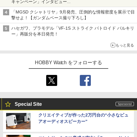
キャンペーン」インタビュー
子どもが楽しめるかっぱ寿司ならではの体験とコラボの楽しさを
「MGSD クシャトリヤ」9月発売、圧倒的な情報密度を展示で目
追求
撃せよ！【ガンダムベース撮り下ろし】
ハセガワ、プラモデル「VF-1S ストライク バトロイド バルキリ
ー」再販分を本日発売！
もっと見る
HOBBY Watch をフォローする
Special Site
クリエイティブが作った2万円台の“小さなピュ
アオーディオスピーカー”