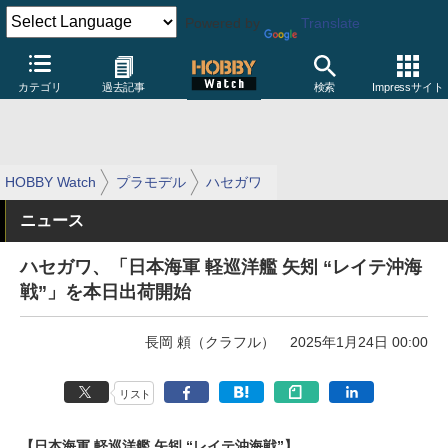
Powered by
Translate
カテゴリ
過去記事
検索
Impressサイト
HOBBY Watch
プラモデル
ハセガワ
ニュース
ハセガワ、「日本海軍 軽巡洋艦 矢矧 “レイテ沖海
戦”」を本日出荷開始
長岡 頼（クラフル）
2025年1月24日 00:00
リスト
【日本海軍 軽巡洋艦 矢矧 “レイテ沖海戦”】