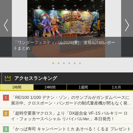
「ワンダーフェスティバル2026[夏]」速報&詳細レポー
トまとめ
●
●
●
●
●
●
アクセスランキング
1時間
24時間
1週間
1カ月
「RE/100 1/100 デナン・ゾン」のサンプルがガンダムベースに
展示中。クロスボーン・バンガードの制式量産機が間もなく発送
【ガンダムベース撮り下ろし】
「超時空要塞マクロス」より「DX超合金 VF-1S バルキリー ロ
イ・フォッカースペシャル リバイバルVer.」本日発売！
「かっぱ寿司 キャンペーントミカ あそべる！くるま プレゼント