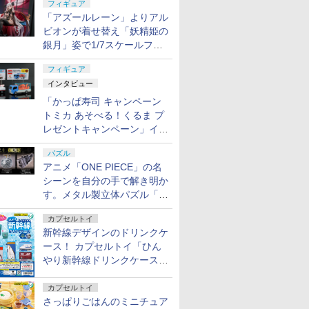
フィギュア
「アズールレーン」よりアル
ビオンが着せ替え「妖精姫の
銀月」姿で1/7スケールフィ
ギュア化！
フィギュア
インタビュー
「かっぱ寿司 キャンペーン
トミカ あそべる！くるま プ
レゼントキャンペーン」イン
タビュー
パズル
アニメ「ONE PIECE」の名
シーンを自分の手で解き明か
す。メタル製立体パズル「は
ずる ONE PIECE」シリーズ
カプセルトイ
3種が登場
新幹線デザインのドリンクケ
ース！ カプセルトイ「ひん
やり新幹線ドリンクケース」
8月11日発売
カプセルトイ
さっぱりごはんのミニチュア