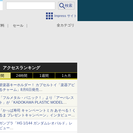
Impress サイト
全カテゴリ
材料
セール
アクセスランキング
時間
24時間
1週間
1カ月
管楽器キーホルダー！ カプセルトイ「楽器アピ
るチャーム」8月6日発売
チューバ、テナサクなど5種各3色
「フルメタル・パニック！」より「アーバレス
ト」が「KADOKAWA PLASTIC MODEL
SERIES」から1/48スケールで登場！
「かっぱ寿司 キャンペーントミカ あそべる！く
るま プレゼントキャンペーン」インタビュー
子どもが楽しめるかっぱ寿司ならではの体験と
ガンプラ「HG 1/144 ガンダムレオパルド」レ
コラボの楽しさを追求
ビュー
『機動新世紀ガンダムX』30周年！インナーア