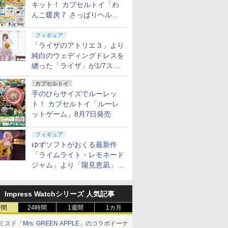
キット！ カプセルトイ「わ
んこ暖房７ さっぱりヘルシ
ー料理」8月7日発売
フィギュア
「ライザのアトリエ３」より
純白のウェディングドレスを
纏った「ライザ」が1/7スケ
ールフィギュアで登場！
カプセルトイ
手のひらサイズでルーレッ
ト！ カプセルトイ「ルーレ
ットゲーム」8月7日発売
フィギュア
ゆずソフトがおくる最新作
「ライムライト・レモネード
ジャム」より「陽見恵凪」が
1/3.5スケールフィギュアで
登場！
Impress Watchシリーズ 人気記事
時間
24時間
1週間
1カ月
ミスド「Mrs. GREEN APPLE」のコラボドーナ