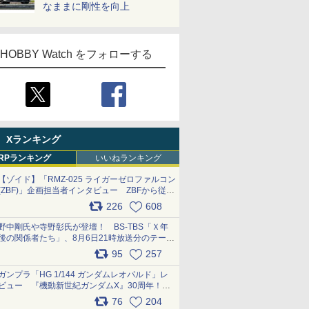
なままに剛性を向上
HOBBY Watch をフォローする
Xランキング
RPランキング
いいねランキング
【ゾイド】「RMZ-025 ライガーゼロファルコン
(ZBF)」企画担当者インタビュー ZBFから従来
デザインまで再現可能なボリューム満点のキッ
226
608
ト pic.x.com/6zOqQAQKkX
野中剛氏や寺野彰氏が登壇！ BS-TBS「Ｘ年
後の関係者たち」、8月6日21時放送分のテーマ
は「超合金」！ pic.x.com/uWyt1uyuFm
95
257
ガンプラ「HG 1/144 ガンダムレオパルド」レ
ビュー 『機動新世紀ガンダムX』30周年！イ
ンナーアームガトリングの変形機構まで再現し
76
204
最新フォーマットでキット化！