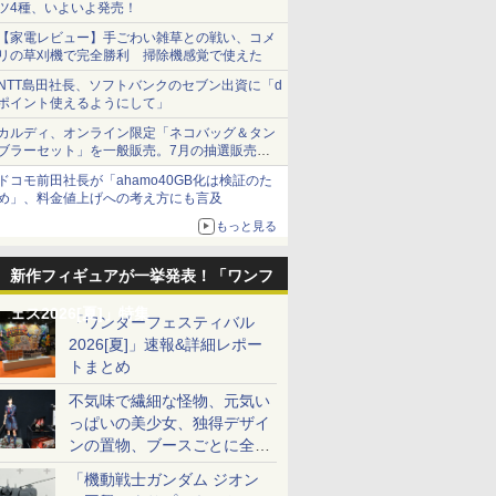
ツ4種、いよいよ発売！
【家電レビュー】手ごわい雑草との戦い、コメ
リの草刈機で完全勝利 掃除機感覚で使えた
NTT島田社長、ソフトバンクのセブン出資に「d
ポイント使えるようにして」
カルディ、オンライン限定「ネコバッグ＆タン
ブラーセット」を一般販売。7月の抽選販売の
当選無効分
ドコモ前田社長が「ahamo40GB化は検証のた
め」、料金値上げへの考え方にも言及
もっと見る
新作フィギュアが一挙発表！「ワンフ
ェス2026[夏]」特集
「ワンダーフェスティバル
2026[夏]」速報&詳細レポー
トまとめ
不気味で繊細な怪物、元気い
っぱいの美少女、独得デザイ
ンの置物、ブースごとに全く
異なる世界が広がる一般ディ
「機動戦士ガンダム ジオン
ーラーフォトレポート