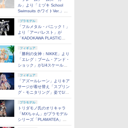
ル」より「ミヅキ School
Swimsuits ホワイトVer.」が8
月10日から予約開始決定！
プラモデル
「フルメタル・パニック！」
より「アーバレスト」が
「KADOKAWA PLASTIC
MODEL SERIES」から1/48
フィギュア
スケールで登場！
「勝利の女神：NIKKE」より
「エレグ：ブーム・アンド・
ショック」が1/4スケールで
フィギュア化！
フィギュア
「アズールレーン」よりキア
サージが着せ替え「スプリン
グ・モニタリング」姿で1/6
スケールフィギュア化！
プラモデル
トリダモノ氏のオリキャラ
「MXちゃん」がプラモデル
シリーズ「PLAMATEA」で
登場！ 2027年1月発売予定