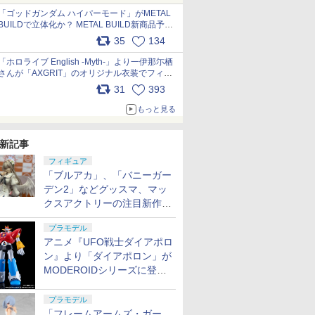
pic.x.com/nszPIDTpbg
「ゴッドガンダム ハイパーモード」がMETAL
BUILDで立体化か？ METAL BUILD新商品予告
が公開 pic.x.com/HIcLLIM3ar
35
134
「ホロライブ English -Myth-」より一伊那尓栖
さんが「AXGRIT」のオリジナル衣装でフィギ
ュア化 pic.x.com/YMGhdIAzNa
31
393
もっと見る
新記事
フィギュア
「ブルアカ」、「バニーガー
デン2」などグッスマ、マッ
クスアクトリーの注目新作フ
ィギュアが展示【ホビーメー
プラモデル
カー合同展示会】
アニメ『UFO戦士ダイアポロ
ン』より「ダイアポロン」が
MODEROIDシリーズに登
場。2027年2月に発売
プラモデル
「フレームアームズ・ガー