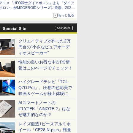
アニメ『UFO戦士ダイアポロン』より「ダイア
ームガトリングの変形機構まで再現し最新フォ
ポロン」がMODEROIDシリーズに登場。2027
ーマットでキット化！
年2月に発売
もっと見る
Special Site
クリエイティブが作った2万
円台の“小さなピュアオーデ
ィオスピーカー”
性能の良いお得な中古PC情
報はこのページでチェック！
ハイグレードテレビ「TCL
Q7D Pro」。圧巻の色彩美で
映画＆ゲームが極上体験に
AIスマートノートの
iFLYTEK「AINOTE 2」はな
ぜ魅力的なのか？
レイズ鍛造1ピースアルミホ
イール「CE28 N-plus」軽量