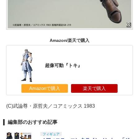
Amazon/楽天で購入
超像可動『トキ』
Amazonで購入
楽天で購入
(C)武論尊・原哲夫／コアミックス 1983
編集部のおすすめ記事
フィギュア