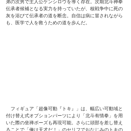
弟の次男で主人公ケンシロウを導く存在。次期北斗神拳
伝承者候補となる実力を持っていたが、核戦争中に死の
灰を浴びて伝承者の道を断念。自信は病に冒されながら
も、医学で人を救うための道を歩んだ。
フィギュア「超像可動『トキ』」は、幅広い可動域と
付け替え式オプションパーツにより「北斗有情拳」を用
いた際の坐禅ポーズも再現可能。さらに頭部を差し替え
ることで「俺は天才だ！」のセリフでおなじみのトキの