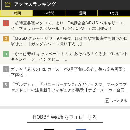
アクセスランキング
1時間
24時間
1週間
1カ月
「超時空要塞マクロス」より「DX超合金 VF-1S バルキリー ロ
イ・フォッカースペシャル リバイバルVer.」本日発売！
「MGSD クシャトリヤ」9月発売、圧倒的な情報密度を展示で目
撃せよ！【ガンダムベース撮り下ろし】
「かっぱ寿司 キャンペーントミカ あそべる！くるま プレゼント
キャンペーン」インタビュー
子どもが楽しめるかっぱ寿司ならではの体験とコラボの楽しさを
ガチャ「肩ズンFig. カーズ」が8月下旬に発売。後ろ姿も可愛く
追求
立体化
ライトニング・マックィーンやメーターなど4種がラインナップ
「ブルアカ」、「バニーガーデン2」などグッスマ、マックスフ
ァクトリーの注目新作フィギュアが展示【ホビーメーカー合同展
示会】
もっと見る
HOBBY Watch をフォローする