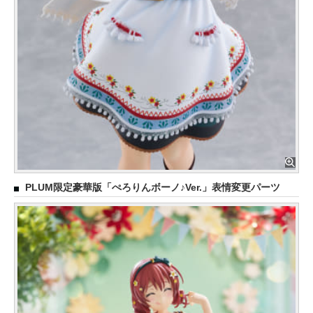
PLUM限定豪華版「ぺろりんボーノ♪Ver.」表情変更パーツ