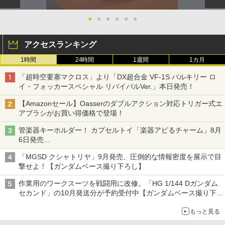
●
●
●
●
●
●
アクセスランキング
1時間
24時間
1週間
1カ月
「超時空要塞マクロス」より「DX超合金 VF-1S バルキリー ロ
イ・フォッカースペシャル リバイバルVer.」本日発売！
【Amazonセール】Oasserのダブルアクション対応トリガー式エ
アブラシがお買い得価格で登場！
管楽器キーホルダー！ カプセルトイ「楽器アピるチャーム」8月
6日発売
チューバ、テナサクなど5種各3色
「MGSD クシャトリヤ」9月発売、圧倒的な情報密度を展示で目
撃せよ！【ガンダムベース撮り下ろし】
作業用のワークスーツを戦闘用に改修。「HG 1/144 Dガンダム
セカンド」の10月発送分が予約受付中【ガンダムベース撮り下
ろし】
もっと見る