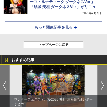
ーユ・ルナティーク ダークネスVer.」、
「結城 美柑 ダークネスVer.」がリニュー
アルパッケージ版で再登場
2025年2月7日
もっと関連記事を見る
トップページに戻る
おすすめ記事
「ワンダーフェスティバル2026[夏]」速報&詳細レポー
トまとめ