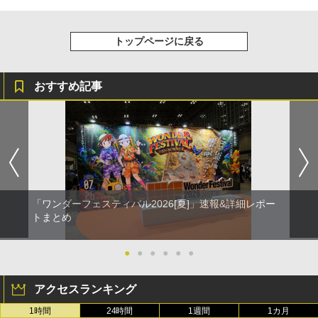
トップページに戻る
おすすめ記事
「ワンダーフェスティバル2026[夏]」速報&詳細レポー
トまとめ
●
●
●
●
●
●
アクセスランキング
1時間
24時間
1週間
1カ月