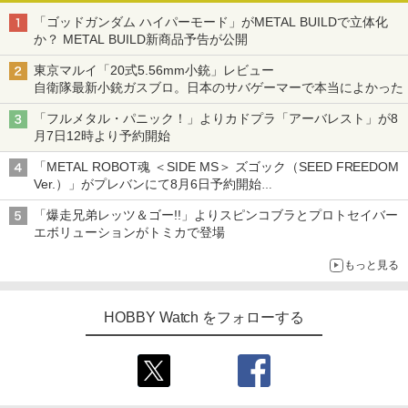
「ゴッドガンダム ハイパーモード」がMETAL BUILDで立体化
か？ METAL BUILD新商品予告が公開
東京マルイ「20式5.56mm小銃」レビュー
自衛隊最新小銃ガスブロ。日本のサバゲーマーで本当によかった
「フルメタル・パニック！」よりカドプラ「アーバレスト」が8
月7日12時より予約開始
「METAL ROBOT魂 ＜SIDE MS＞ ズゴック（SEED FREEDOM
Ver.）」がプレバンにて8月6日予約開始
「METAL ROBOT魂 ＜SIDE MS＞ キャバリアーアイフリッド」
「爆走兄弟レッツ＆ゴー!!」よりスピンコブラとプロトセイバー
も同時予約開始
エボリューションがトミカで登場
もっと見る
HOBBY Watch をフォローする