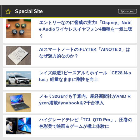
Special Site
エントリーなのに脅威の実力!「Osprey」Nobl
e Audioワイヤレスイヤフォン4機種を一気に聴
く
AIスマートノートのiFLYTEK「AINOTE 2」は
なぜ魅力的なのか？
レイズ鍛造1ピースアルミホイール「CE28 N-p
lus」軽量なままに剛性を向上
メモリ32GBでも予算内。産経新聞社がAMD R
yzen搭載dynabookを2千台導入
ハイグレードテレビ「TCL Q7D Pro」。圧巻の
色彩美で映画＆ゲームが極上体験に