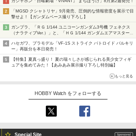
ガシャポン「日曜劇場『VIVANT』 まちぼうけ」8月第2週発売！
「MGSD クシャトリヤ」9月発売、圧倒的な情報密度を展示で目
撃せよ！【ガンダムベース撮り下ろし】
ガンプラ、「ＲＧ 1/144 ユニコーンガンダム3号機 フェネクス
（ナラティブVer.）」と、「ＨＧ 1/144 ガンダムエアマスターバ
ースト」再販
ハセガワ、プラモデル「VF-1S ストライク バトロイド バルキリ
ー」再販分を本日発売！
【特集】夏真っ盛り！ 夏の瑞々しさが感じられる美少女フィギ
ュアを集めてみた！【あみあみ展示撮り下ろし特別編】
もっと見る
HOBBY Watch をフォローする
Special Site