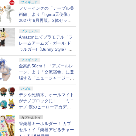
フィギュア
フリーイングの「テーブル美
術館」より「figma天使像」
2027年6月再販。2体セット
で小便小僧にも
プラモデル
Amazonにてプラモデル「フ
レームアームズ・ガール ド
ゥルガーI〈Bunny Style〉」
が予約受付再開！
フィギュア
全高約50cm！ 「アズールレ
ーン」より「交流宿舎」に登
場する「ニュージャージー」
が1/3スケールフィギュアで
パズル
登場
デクや死柄木、オールマイト
がナノブロックに！ 「ミニ
ナノ 僕のヒーローアカデミ
ア」9月再販
カプセルトイ
管楽器キーホルダー！ カプ
セルトイ「楽器アピるチャー
ム」8月6日発売