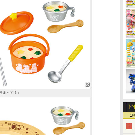
きま～す！」
1