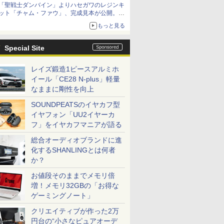
「聖戦士ダンバイン」よりハセガワのレジンキ
ット「チャム・ファウ」、完成見本が公開。9
月3日頃発売予定
もっと見る
Special Site
レイズ鍛造1ピースアルミホ
イール「CE28 N-plus」軽量
なままに剛性を向上
SOUNDPEATSのイヤカフ型
イヤフォン「UU2イヤーカ
フ」をイヤカフマニアが語る
総合オーディオブランドに進
化するSHANLINGとは何者
か？
お値段そのままでメモリ倍
増！メモリ32GBの「お得な
ゲーミングノート」
クリエイティブが作った2万
円台の“小さなピュアオーデ