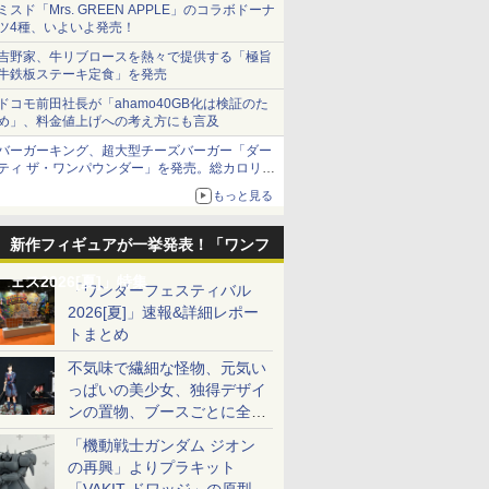
ミスド「Mrs. GREEN APPLE」のコラボドーナ
ツ4種、いよいよ発売！
吉野家、牛リブロースを熱々で提供する「極旨
牛鉄板ステーキ定食」を発売
ドコモ前田社長が「ahamo40GB化は検証のた
め」、料金値上げへの考え方にも言及
バーガーキング、超大型チーズバーガー「ダー
ティ ザ・ワンパウンダー」を発売。総カロリー
約1656kcal、総重量約527g！
もっと見る
新作フィギュアが一挙発表！「ワンフ
ェス2026[夏]」特集
「ワンダーフェスティバル
2026[夏]」速報&詳細レポー
トまとめ
不気味で繊細な怪物、元気い
っぱいの美少女、独得デザイ
ンの置物、ブースごとに全く
異なる世界が広がる一般ディ
「機動戦士ガンダム ジオン
ーラーフォトレポート
の再興」よりプラキット