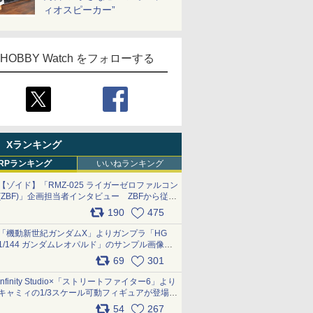
ィオスピーカー”
HOBBY Watch をフォローする
Xランキング
RPランキング
いいねランキング
【ゾイド】「RMZ-025 ライガーゼロファルコン
(ZBF)」企画担当者インタビュー ZBFから従来
デザインまで再現可能なボリューム満点のキッ
190
475
ト pic.x.com/6zOqQAQKkX
「機動新世紀ガンダムX」よりガンプラ「HG
1/144 ガンダムレオパルド」のサンプル画像が
公開！ 8月8日発売予定
69
301
pic.x.com/lTnGoAKCSY
Infinity Studio×「ストリートファイター6」より
キャミィの1/3スケール可動フィギュアが登場
pic.x.com/Eam6ArWJLs
54
267