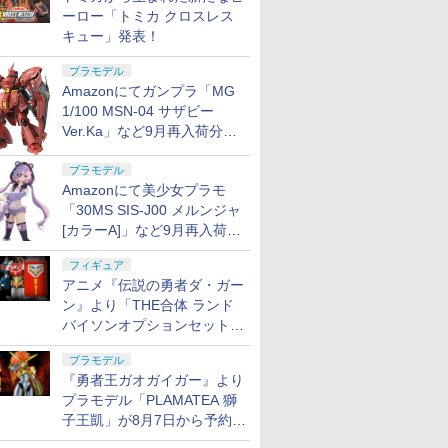
ーロー「トミカ クロスレス
キュー」発表！
プラモデル
Amazonにてガンプラ「MG
1/100 MSN-04 サザビー
Ver.Ka」など9月再入荷分が
販売再開！
プラモデル
Amazonにて美少女プラモ
「30MS SIS-J00 メルンジャ
[カラーA]」など9月再入荷分
が販売再開！
フィギュア
アニメ『伝説の勇者ダ・ガー
ン』より「THE合体 ランド
バイソンオプションセット」
が8月7日から予約受付開始！
プラモデル
『勇者王ガオガイガー』より
プラモデル「PLAMATEA 獅
子王凱」が8月7日から予約受
付開始！