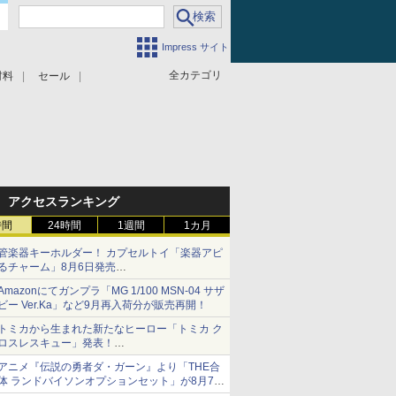
Impress サイト
全カテゴリ
材料
セール
アクセスランキング
時間
24時間
1週間
1カ月
管楽器キーホルダー！ カプセルトイ「楽器アピ
るチャーム」8月6日発売
チューバ、テナサクなど5種各3色
Amazonにてガンプラ「MG 1/100 MSN-04 サザ
ビー Ver.Ka」など9月再入荷分が販売再開！
トミカから生まれた新たなヒーロー「トミカ ク
ロスレスキュー」発表！
詳細は後日公開予定
アニメ『伝説の勇者ダ・ガーン』より「THE合
体 ランドバイソンオプションセット」が8月7日
から予約受付開始！