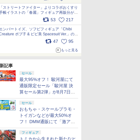
「ストリートファイター」よりコラボおくすり
手帳イラストの「春麗」フィギュア再販分が本
日出荷開始 pic.x.com/toUc1MHr41
53
217
エンバートイズ、ソフビフィギュア「Chibi
Creature ポプ子 & ピピ美 Spacesuit Ver.」の発
売中止を発表 pic.x.com/Ri45iFeYjn
47
95
もっと見る
新記事
セール
最大95%オフ！ 駿河屋にて
通販限定セール「駿河屋 決
算セール第2弾」が8月7日12
時より開催
セール
おもちゃ・スケールプラモ・
トイガンなどが最大50%オ
フ！ DMM通販にて「激ア
ツ！おもちゃ・ホビー夏セー
フィギュア
ル」が開催
トミカから生まれた新たなヒ