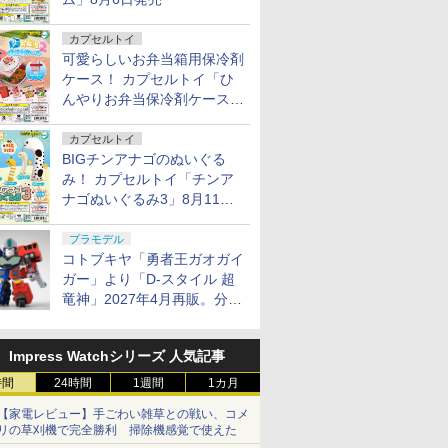
カプセルトイ
可愛らしいお弁当箱用保冷剤
ケース！ カプセルトイ「ひ
んやりお弁当保冷剤ケース
2」8月11日発売
カプセルトイ
BIGチンアナゴのぬいぐる
み！ カプセルトイ「チンア
ナゴぬいぐるみ3」8月11日
発売
プラモデル
コトブキヤ「勇者王ガオガイ
ガー」より「D-スタイル 超
竜神」2027年4月再販。分離
変形が可能
Impress Watchシリーズ 人気記事
時間
24時間
1週間
1カ月
【家電レビュー】手ごわい雑草との戦い、コメ
リの草刈機で完全勝利 掃除機感覚で使えた