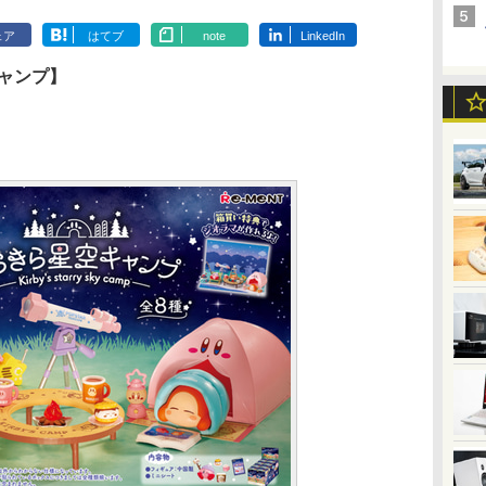
ェア
はてブ
note
LinkedIn
ャンプ】