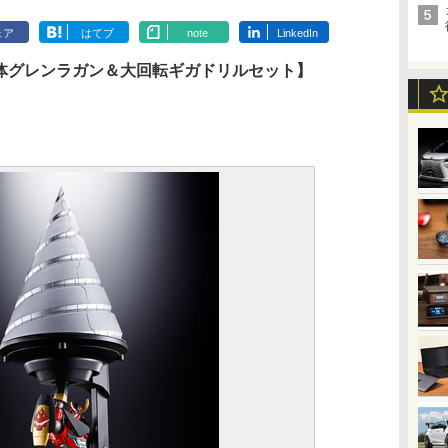
ェア
はてブ
note
LinkedIn
形合体グレンラガン＆大回転ギガドリルセット】