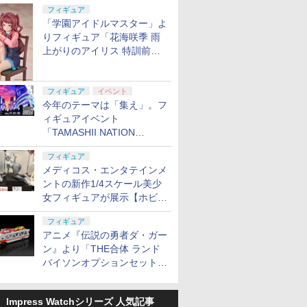
定
フィギュア
「学園アイドルマスター」よ
りフィギュア「花海咲季 雨
上がりのアイリス 特訓前
Ver.」が2027年4月に発売
フィギュア
イベント
今年のテーマは「集え」。フ
ィギュアイベント
「TAMASHII NATION
2026」が11月13日より開催
フィギュア
決定
メディコス・エンタテインメ
ントの新作1/4スケール美少
女フィギュアが展示【ホビー
メーカー合同展示会】
フィギュア
アニメ『伝説の勇者ダ・ガー
ン』より「THE合体 ランド
バイソンオプションセット」
が2027年5月に発売
Impress Watchシリーズ 人気記事