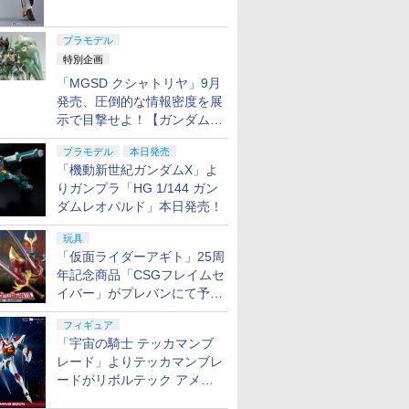
ャル リバイバルVer.」本日発
売！
プラモデル
特別企画
「MGSD クシャトリヤ」9月
発売、圧倒的な情報密度を展
示で目撃せよ！【ガンダムベ
ース撮り下ろし】
プラモデル
本日発売
「機動新世紀ガンダムX」よ
りガンプラ「HG 1/144 ガン
ダムレオパルド」本日発売！
玩具
「仮面ライダーアギト」25周
年記念商品「CSGフレイムセ
イバー」がプレバンにて予約
開始
フィギュア
「宇宙の騎士 テッカマンブ
レード」よりテッカマンブレ
ードがリボルテック アメイ
ジング・ヤマグチで商品化決