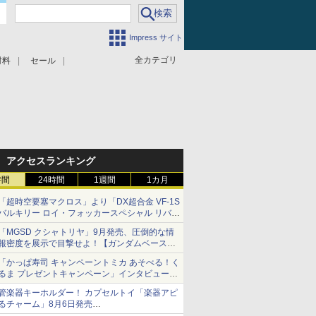
Impress サイト
全カテゴリ
材料
セール
アクセスランキング
時間
24時間
1週間
1カ月
「超時空要塞マクロス」より「DX超合金 VF-1S
バルキリー ロイ・フォッカースペシャル リバイ
バルVer.」本日発売！
「MGSD クシャトリヤ」9月発売、圧倒的な情
報密度を展示で目撃せよ！【ガンダムベース撮
り下ろし】
「かっぱ寿司 キャンペーントミカ あそべる！く
るま プレゼントキャンペーン」インタビュー
子どもが楽しめるかっぱ寿司ならではの体験と
管楽器キーホルダー！ カプセルトイ「楽器アピ
コラボの楽しさを追求
るチャーム」8月6日発売
チューバ、テナサクなど5種各3色