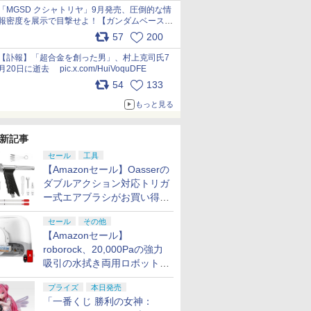
pic.x.com/nszPIDTpbg
「MGSD クシャトリヤ」9月発売、圧倒的な情
報密度を展示で目撃せよ！【ガンダムベース撮
り下ろし】 pic.x.com/3rPjsfk7qZ
57
200
【訃報】「超合金を創った男」、村上克司氏7
月20日に逝去 pic.x.com/HuiVoquDFE
54
133
もっと見る
新記事
セール
工具
【Amazonセール】Oasserの
ダブルアクション対応トリガ
ー式エアブラシがお買い得価
格で登場！
セール
その他
【Amazonセール】
roborock、20,000Paの強力
吸引の水拭き両用ロボット掃
除機「Qrevo Curv 2 Flow」
プライズ
本日発売
がお買い得！
「一番くじ 勝利の女神：