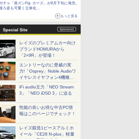
ガチャ「肩ズンFig. カーズ」が8月下旬に発売。
後ろ姿も可愛く立体化
ライトニング・マックィーンやメーターなど4
もっと見る
種がラインナップ
Special Site
レイズのプレミアムカー向け
ブランドHOMURAから
「2×9R」が登場！
エントリーなのに脅威の実
力!「Osprey」Noble Audioワ
イヤレスイヤフォン4機種を
一気に聴く
iFi audio主力「NEO Stream
3」「NEO iDSD 3」に迫る
性能の良いお得な中古PC情
報はこのページでチェック！
レイズ鍛造1ピースアルミホ
イール「CE28 N-plus」軽量