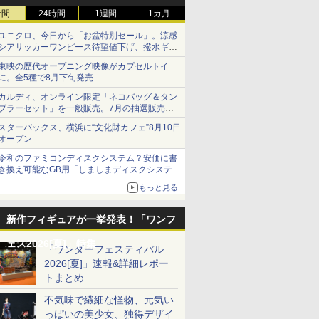
時間
24時間
1週間
1カ月
ユニクロ、今日から「お盆特別セール」。涼感
シアサッカーワンピース待望値下げ、撥水ギア
ショーツは1990円に
東映の歴代オープニング映像がカプセルトイ
に。全5種で8月下旬発売
カルディ、オンライン限定「ネコバッグ＆タン
ブラーセット」を一般販売。7月の抽選販売の
当選無効分
スターバックス、横浜に“文化財カフェ”8月10日
オープン
令和のファミコンディスクシステム？安価に書
き換え可能なGB用「しましまディスクシステ
ム」
もっと見る
新作フィギュアが一挙発表！「ワンフ
ェス2026[夏]」特集
「ワンダーフェスティバル
2026[夏]」速報&詳細レポー
トまとめ
不気味で繊細な怪物、元気い
っぱいの美少女、独得デザイ