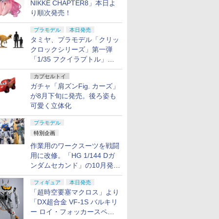
NIKKE CHAPTER8」本日よ
り順次発売！
プラモデル
本日発売
タミヤ、プラモデル「クリッ
クロックシリーズ」第一弾
「1/35 フクイラプトル」本
日発売！
カプセルトイ
ガチャ「肩ズンFig. カーズ」
が8月下旬に発売。後ろ姿も
可愛く立体化
プラモデル
特別企画
作業用のワークスーツを戦闘
用に改修。「HG 1/144 Dガ
ンダムセカンド」の10月発送
分が予約受付中【ガンダムベ
フィギュア
本日発売
ース撮り下ろし】
「超時空要塞マクロス」より
「DX超合金 VF-1S バルキリ
ー ロイ・フォッカースペシ