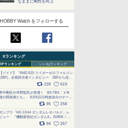
なままに剛性を向上
HOBBY Watch をフォローする
Xランキング
RPランキング
いいねランキング
【ゾイド】「RMZ-025 ライガーゼロファルコン
(ZBF)」企画担当者インタビュー ZBFから従来
デザインまで再現可能なボリューム満点のキッ
228
619
ト pic.x.com/6zOqQAQKkX
野中剛氏や寺野彰氏が登壇！ BS-TBS「Ｘ年
後の関係者たち」、8月6日21時放送分のテーマ
は「超合金」！ pic.x.com/uWyt1uyuFm
95
258
ガンプラ「HG 1/144 ガンダムレオパルド」レ
ビュー 『機動新世紀ガンダムX』30周年！イ
ンナーアームガトリングの変形機構まで再現し
94
267
最新フォーマットでキット化！