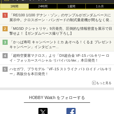
1時間
24時間
1週間
1カ月
「RE/100 1/100 デナン・ゾン」のサンプルがガンダムベースに
展示中。クロスボーン・バンガードの制式量産機が間もなく発送
【ガンダムベース撮り下ろし】
「MGSD クシャトリヤ」9月発売、圧倒的な情報密度を展示で目
撃せよ！【ガンダムベース撮り下ろし】
「かっぱ寿司 キャンペーントミカ あそべる！くるま プレゼント
キャンペーン」インタビュー
子どもが楽しめるかっぱ寿司ならではの体験とコラボの楽しさを
「超時空要塞マクロス」より「DX超合金 VF-1S バルキリー ロ
追求
イ・フォッカースペシャル リバイバルVer.」本日発売！
ハセガワ、プラモデル「VF-1S ストライク バトロイド バルキリ
ー」再販分を本日発売！
もっと見る
HOBBY Watch をフォローする