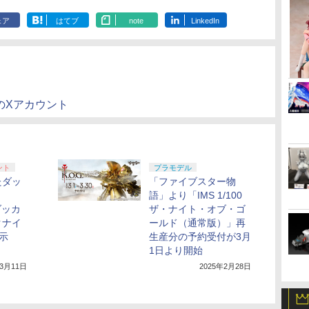
ェア
はてブ
note
LinkedIn
のXアカウント
ント
プラモデル
たダッ
「ファイブスター物
語」より「IMS 1/100
 ダッカ
ザ・ナイト・オブ・ゴ
クナイ
ールド（通常版）」再
示
生産分の予約受付が3月
1日より開始
年3月11日
2025年2月28日