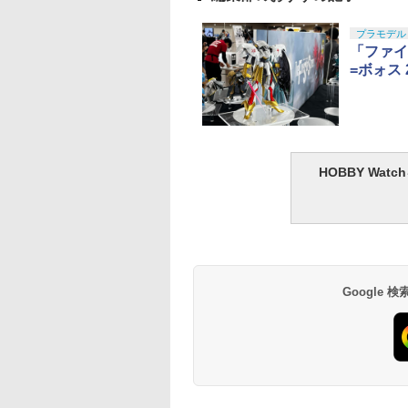
プラモデル
「ファイ
=ボォス 
HOBBY Wa
Google