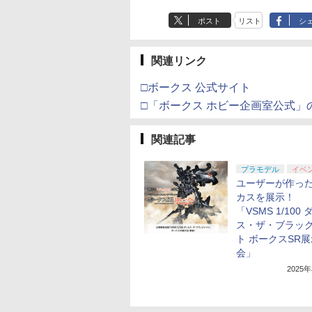
ポスト
リスト
シ
関連リンク
□ボークス 公式サイト
□「ボークス ホビー企画室公式」
関連記事
プラモデル
イベ
ユーザーが作っ
カスを展示！
「VSMS 1/100
ス・ザ・ブラッ
ト ボークスSR展
会」
2025