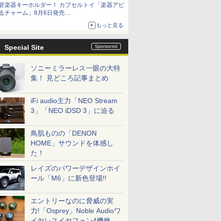
管楽器キーホルダー！ カプセルトイ「楽器アピ
るチャーム」8月6日発売
チューバ、テナサクなど5種各3色
もっと見る
Special Site
ソニーミラーレス一眼の大特
集！ 見どころ記事まとめ
iFi audio主力「NEO Stream
3」「NEO iDSD 3」に迫る
鳥肌ものの「DENON
HOME」サウンドを体感し
た！
レイズのパワーデザインホイ
ール「M6」に新色登場!!
エントリーなのに脅威の実
力!「Osprey」Noble Audioワ
イヤレスイヤフォン4機種を