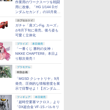
作業用のワークスーツを戦闘
用に改修。「HG 1/144 Dガ
ンダムセカンド」の10月発送
分が予約受付中【ガンダムベ
カプセルトイ
ース撮り下ろし】
ガチャ「肩ズンFig. カーズ」
が8月下旬に発売。後ろ姿も
可愛く立体化
プライズ
本日発売
「一番くじ 勝利の女神：
NIKKE CHAPTER8」本日よ
り順次発売！
プラモデル
特別企画
「MGSD クシャトリヤ」9月
発売、圧倒的な情報密度を展
示で目撃せよ！【ガンダムベ
ース撮り下ろし】
フィギュア
本日発売
「超時空要塞マクロス」より
「DX超合金 VF-1S バルキリ