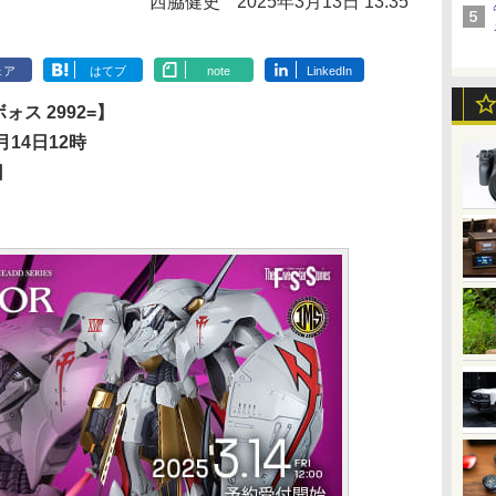
西脇健史
2025年3月13日 13:35
ェア
はてブ
note
LinkedIn
ボォス 2992=】
14日12時
日