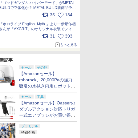
pic.x.com/nszPIDTpbg
「ゴッドガンダム ハイパーモード」がMETAL
BUILDで立体化か？ METAL BUILD新商品予告
が公開 pic.x.com/HIcLLIM3ar
35
134
「ホロライブ English -Myth-」より一伊那尓栖
さんが「AXGRIT」のオリジナル衣装でフィギ
ュア化 pic.x.com/YMGhdIAzNa
31
393
もっと見る
新記事
セール
その他
【Amazonセール】
roborock、20,000Paの強力
吸引の水拭き両用ロボット掃
除機「Qrevo Curv 2 Flow」
セール
工具
がお買い得！
【Amazonセール】Oasserの
ダブルアクション対応トリガ
ー式エアブラシがお買い得価
格で登場！
プラモデル
特別企画