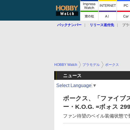
バックナンバー
リリース送付先
プラ
HOBBY Watch
プラモデル
ボークス
ニュース
Select Language
▼
ボークス、「ファイブス
ー・K.O.G. =ボォス 
ファン待望のベイル装備状態で