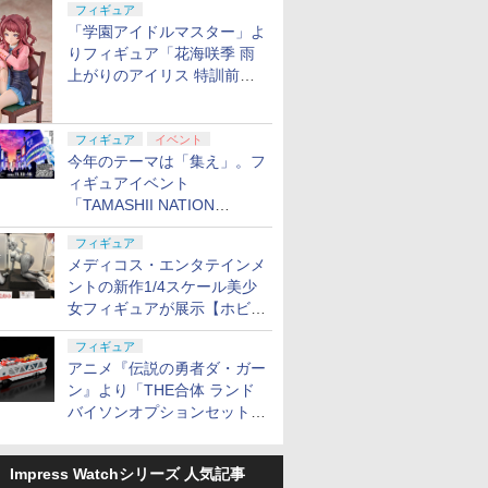
定
フィギュア
「学園アイドルマスター」よ
りフィギュア「花海咲季 雨
上がりのアイリス 特訓前
Ver.」が2027年4月に発売
フィギュア
イベント
今年のテーマは「集え」。フ
ィギュアイベント
「TAMASHII NATION
2026」が11月13日より開催
フィギュア
決定
メディコス・エンタテインメ
ントの新作1/4スケール美少
女フィギュアが展示【ホビー
メーカー合同展示会】
フィギュア
アニメ『伝説の勇者ダ・ガー
ン』より「THE合体 ランド
バイソンオプションセット」
が2027年5月に発売
Impress Watchシリーズ 人気記事