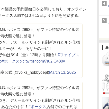
本製品の予約開始日を公開しており、オンライン
、ボークス店舗では3月15日より予約を開始する。
.G. =ボォス 2992=」がファン待望のベイル装
備状態で遂に登場！
づき、デカールデザインも刷新されたルン仕様
最
ルターが、今、あなたの手に！
約は3/14（金）12時より開始！
#ファイブス
p
#ボークス
pic.twitter.com/7ru2iQ430v
 (@volks_hobbydept)
March 13, 2025
.G. =ボォス 2992=」がファン待望のベイル装
備状態で遂に登場！
づき、デカールデザインも刷新されたルン仕様
、あなたの手に！
#ボークス
店舗でのご予約は