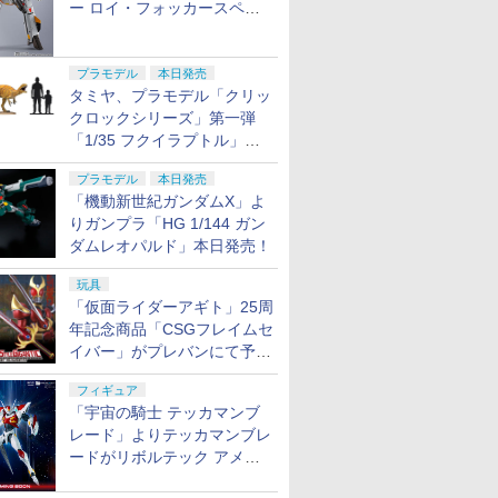
ー ロイ・フォッカースペシ
ャル リバイバルVer.」本日発
売！
プラモデル
本日発売
タミヤ、プラモデル「クリッ
クロックシリーズ」第一弾
「1/35 フクイラプトル」本
日発売！
プラモデル
本日発売
「機動新世紀ガンダムX」よ
りガンプラ「HG 1/144 ガン
ダムレオパルド」本日発売！
玩具
「仮面ライダーアギト」25周
年記念商品「CSGフレイムセ
イバー」がプレバンにて予約
開始
フィギュア
「宇宙の騎士 テッカマンブ
レード」よりテッカマンブレ
ードがリボルテック アメイ
ジング・ヤマグチで商品化決