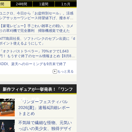
時間
24時間
1週間
1カ月
ユニクロ、今日から「お盆特別セール」。涼感
シアサッカーワンピース待望値下げ、撥水ギア
ショーツは1990円に
【家電レビュー】手ごわい雑草との戦い、コメ
リの草刈機で完全勝利 掃除機感覚で使えた
NTT島田社長、ソフトバンクのセブン出資に「d
ポイント使えるようにして」
「オクトパストラベラー」70%オフで1,643
円！ もうすぐ終了のセール情報まとめ【8月8日
更新】
KDDI、楽天へのローミングを9月末で終了
ニンテンドーeショップでは「大神 絶景版」が
67%オフで990円
もっと見る
新作フィギュアが一挙発表！「ワンフ
ェス2026[夏]」特集
「ワンダーフェスティバル
2026[夏]」速報&詳細レポー
トまとめ
不気味で繊細な怪物、元気い
っぱいの美少女、独得デザイ