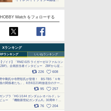
一気に聴く
HOBBY Watch をフォローする
Xランキング
RPランキング
いいねランキング
【ゾイド】「RMZ-025 ライガーゼロファルコン
(ZBF)」企画担当者インタビュー ZBFから従来
デザインまで再現可能なボリューム満点のキッ
226
608
ト pic.x.com/6zOqQAQKkX
野中剛氏や寺野彰氏が登壇！ BS-TBS「Ｘ年
後の関係者たち」、8月6日21時放送分のテーマ
は「超合金」！ pic.x.com/uWyt1uyuFm
95
257
ガンプラ「HG 1/144 ガンダムレオパルド」レ
ビュー 『機動新世紀ガンダムX』30周年！イ
ンナーアームガトリングの変形機構まで再現し
76
204
最新フォーマットでキット化！