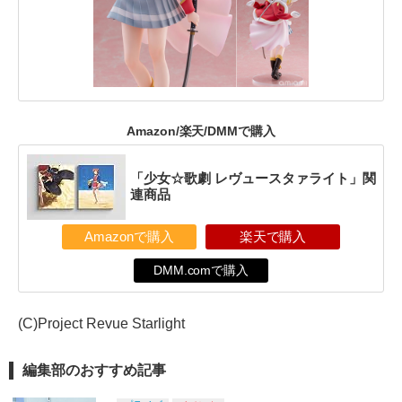
Amazon/楽天/DMMで購入
「少女☆歌劇 レヴュースタァライト」関
連商品
Amazonで購入
楽天で購入
DMM.comで購入
(C)Project Revue Starlight
編集部のおすすめ記事