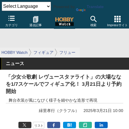
Powered by
Translate
カテゴリ
過去記事
検索
Impressサイト
HOBBY Watch
フィギュア
フリュー
ニュース
「少女☆歌劇 レヴュースタァライト」の大場なな
を1/7スケールでフィギュア化！ 3月21日より予約
開始
舞台衣装が風になびく様子を細やかな造形で再現
緑里孝行（クラフル）
2025年3月21日 10:00
リスト