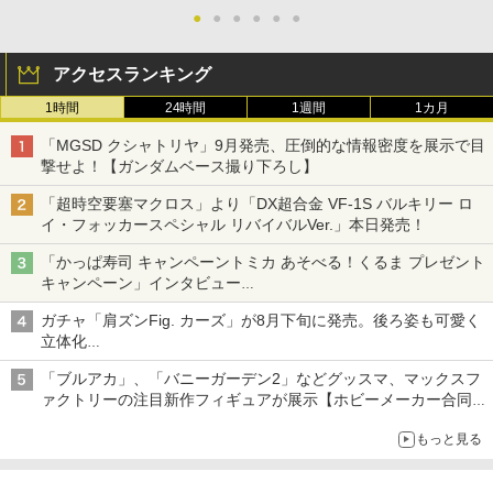
●
●
●
●
●
●
アクセスランキング
1時間
24時間
1週間
1カ月
「MGSD クシャトリヤ」9月発売、圧倒的な情報密度を展示で目
撃せよ！【ガンダムベース撮り下ろし】
「超時空要塞マクロス」より「DX超合金 VF-1S バルキリー ロ
イ・フォッカースペシャル リバイバルVer.」本日発売！
「かっぱ寿司 キャンペーントミカ あそべる！くるま プレゼント
キャンペーン」インタビュー
子どもが楽しめるかっぱ寿司ならではの体験とコラボの楽しさを
ガチャ「肩ズンFig. カーズ」が8月下旬に発売。後ろ姿も可愛く
追求
立体化
ライトニング・マックィーンやメーターなど4種がラインナップ
「ブルアカ」、「バニーガーデン2」などグッスマ、マックスフ
ァクトリーの注目新作フィギュアが展示【ホビーメーカー合同展
示会】
もっと見る