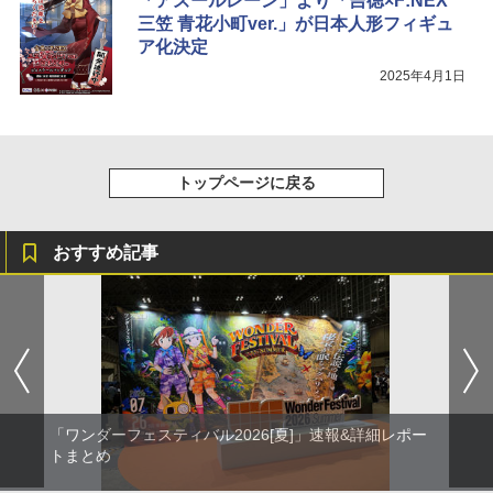
「アズールレーン」より「吉徳×F:NEX
三笠 青花小町ver.」が日本人形フィギュ
ア化決定
2025年4月1日
トップページに戻る
おすすめ記事
「ワンダーフェスティバル2026[夏]」速報&詳細レポー
トまとめ