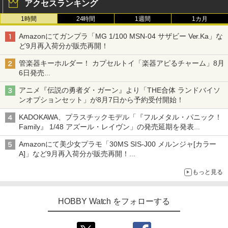
アクセスランキング
1時間
24時間
1週間
1カ月
Amazonにてガンプラ「MG 1/100 MSN-04 サザビー Ver.Ka」な
ど9月再入荷分が販売再開！
管楽器キーホルダー！ カプセルトイ「楽器アピるチャーム」8月
6日発売
チューバ、テナサクなど5種各3色
アニメ『伝説の勇者ダ・ガーン』より「THE合体 ランドバイソ
ンオプションセット」が8月7日から予約受付開始！
KADOKAWA、プラスチックモデル「『フルメタル・パニック！
Family』 1/48 アズール・レイヴン」の発売延期を発表
8月から9月に延期
Amazonにて美少女プラモ「30MS SIS-J00 メルンジャ[カラー
A]」など9月再入荷分が販売再開！
「FGO×30MS」コラボプラモ「30MS アルトリア・キャスタ
もっと見る
ー」も確認
HOBBY Watch をフォローする