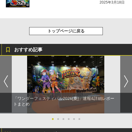
2025年3月18日
トップページに戻る
おすすめ記事
「ワンダーフェスティバル2026[夏]」速報&詳細レポー
トまとめ
●
●
●
●
●
●