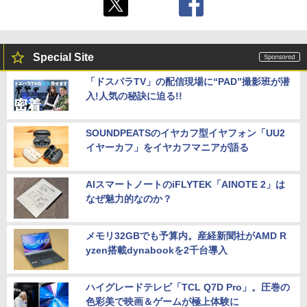
Special Site
「ドスパラTV」の配信現場に“PAD”撮影班が潜
入!人気の秘訣に迫る!!
SOUNDPEATSのイヤカフ型イヤフォン「UU2
イヤーカフ」をイヤカフマニアが語る
AIスマートノートのiFLYTEK「AINOTE 2」は
なぜ魅力的なのか？
メモリ32GBでも予算内。産経新聞社がAMD R
yzen搭載dynabookを2千台導入
ハイグレードテレビ「TCL Q7D Pro」。圧巻の
色彩美で映画＆ゲームが極上体験に