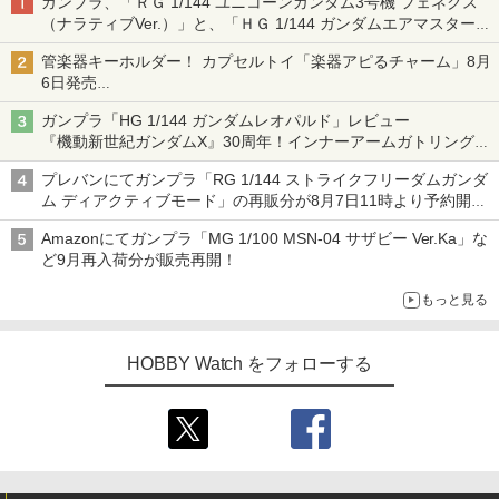
ガンプラ、「ＲＧ 1/144 ユニコーンガンダム3号機 フェネクス
（ナラティブVer.）」と、「ＨＧ 1/144 ガンダムエアマスターバ
ースト」再販
管楽器キーホルダー！ カプセルトイ「楽器アピるチャーム」8月
6日発売
チューバ、テナサクなど5種各3色
ガンプラ「HG 1/144 ガンダムレオパルド」レビュー
『機動新世紀ガンダムX』30周年！インナーアームガトリングの
変形機構まで再現し最新フォーマットでキット化！
プレバンにてガンプラ「RG 1/144 ストライクフリーダムガンダ
ム ディアクティブモード」の再販分が8月7日11時より予約開
始！
Amazonにてガンプラ「MG 1/100 MSN-04 サザビー Ver.Ka」な
ど9月再入荷分が販売再開！
もっと見る
HOBBY Watch をフォローする