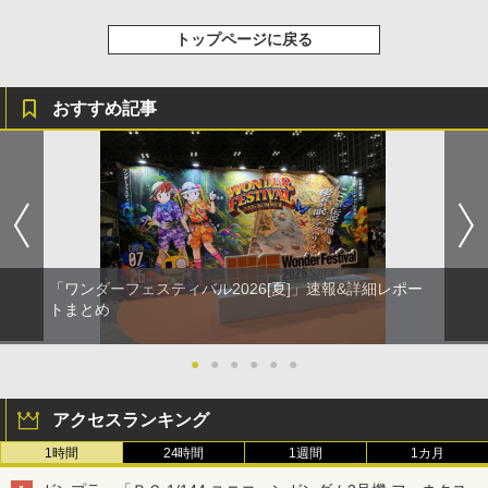
トップページに戻る
おすすめ記事
「ワンダーフェスティバル2026[夏]」速報&詳細レポー
トまとめ
●
●
●
●
●
●
アクセスランキング
1時間
24時間
1週間
1カ月