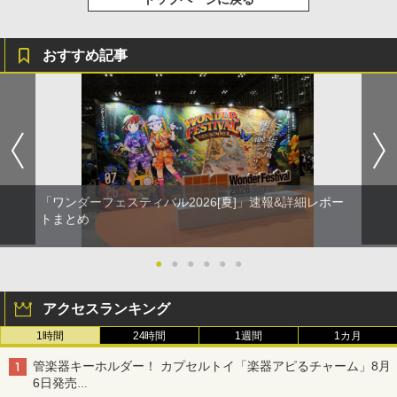
おすすめ記事
「ワンダーフェスティバル2026[夏]」速報&詳細レポー
トまとめ
●
●
●
●
●
●
アクセスランキング
1時間
24時間
1週間
1カ月
管楽器キーホルダー！ カプセルトイ「楽器アピるチャーム」8月
6日発売