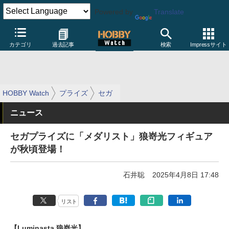
Powered by
Translate
カテゴリ
過去記事
検索
Impressサイト
HOBBY Watch
プライズ
セガ
ニュース
セガプライズに「メダリスト」狼嵜光フィギュア
が秋頃登場！
石井聡
2025年4月8日 17:48
リスト
【Luminasta 狼嵜光】