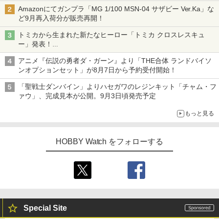
チューバ、テナサクなど5種各3色
Amazonにてガンプラ「MG 1/100 MSN-04 サザビー Ver.Ka」な
ど9月再入荷分が販売再開！
トミカから生まれた新たなヒーロー「トミカ クロスレスキュ
ー」発表！
詳細は後日公開予定
アニメ『伝説の勇者ダ・ガーン』より「THE合体 ランドバイソ
ンオプションセット」が8月7日から予約受付開始！
「聖戦士ダンバイン」よりハセガワのレジンキット「チャム・フ
ァウ」、完成見本が公開。9月3日頃発売予定
もっと見る
HOBBY Watch をフォローする
Special Site