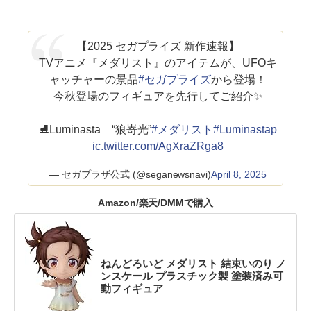
【2025 セガプライズ 新作速報】
TVアニメ『メダリスト』のアイテムが、UFOキ
ャッチャーの景品
#セガプライズ
から登場！
今秋登場のフィギュアを先行してご紹介✨
⛸Luminasta “狼嵜光”
#メダリスト
#Luminasta
p
ic.twitter.com/AgXraZRga8
— セガプラザ公式 (@seganewsnavi)
April 8, 2025
Amazon/楽天/DMMで購入
ねんどろいど メダリスト 結束いのり ノ
ンスケール プラスチック製 塗装済み可
動フィギュア