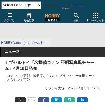
Powered by
Translate
カテゴリ
過去記事
検索
Impressサイト
HOBBY Watch
カプセルトイ
ニュース
カプセルトイ「名探偵コナン 証明写真風チャー
ム」4月16日発売
コナン、小五郎、降谷零など7人！ プリントシール風カード
と入れ替え可能
サワディ大塚
2025年4月10日 12:00
リスト