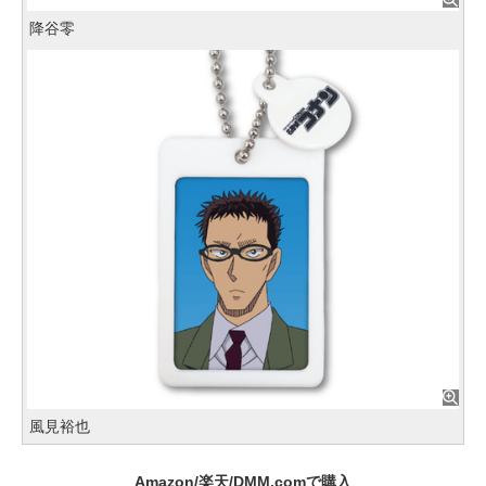
降谷零
風見裕也
Amazon/楽天/DMM.comで購入