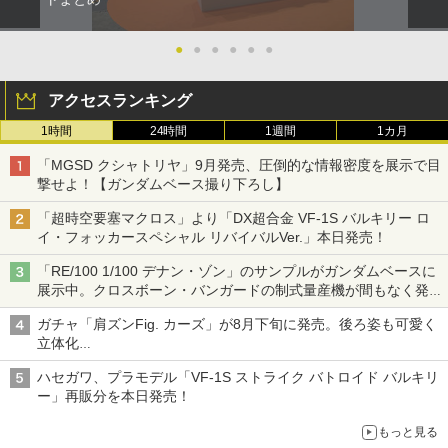
●
●
●
●
●
●
アクセスランキング
1時間
24時間
1週間
1カ月
「MGSD クシャトリヤ」9月発売、圧倒的な情報密度を展示で目
撃せよ！【ガンダムベース撮り下ろし】
「超時空要塞マクロス」より「DX超合金 VF-1S バルキリー ロ
イ・フォッカースペシャル リバイバルVer.」本日発売！
「RE/100 1/100 デナン・ゾン」のサンプルがガンダムベースに
展示中。クロスボーン・バンガードの制式量産機が間もなく発送
【ガンダムベース撮り下ろし】
ガチャ「肩ズンFig. カーズ」が8月下旬に発売。後ろ姿も可愛く
立体化
ライトニング・マックィーンやメーターなど4種がラインナップ
ハセガワ、プラモデル「VF-1S ストライク バトロイド バルキリ
ー」再販分を本日発売！
もっと見る