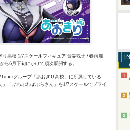
校 1/7スケールフィギュア 音霊魂子 / 春雨麗
5日から6月下旬にかけて順次展開する。
VTuberグループ「あおぎり高校」に所属している
」「ぷわぷわぽぷらさん」を1/7スケールでプライ