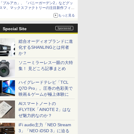
「ブルアカ」、「バニーガーデン2」などグッ
種がラインナップ
スマ、マックスファクトリーの注目新作フィギ
ュアが展示【ホビーメーカー合同展示会】
もっと見る
Special Site
総合オーディオブランドに進
化するSHANLINGとは何者
か？
ソニーミラーレス一眼の大特
集！ 見どころ記事まとめ
ハイグレードテレビ「TCL
Q7D Pro」。圧巻の色彩美で
映画＆ゲームが極上体験に
AIスマートノートの
iFLYTEK「AINOTE 2」はな
ぜ魅力的なのか？
iFi audio主力「NEO Stream
3」「NEO iDSD 3」に迫る