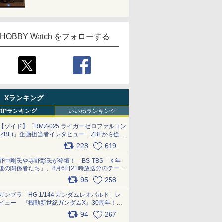
HOBBY Watch をフォローする
Xランキング
RPランキング
いいねランキング
【ゾイド】「RMZ-025 ライガーゼロファルコン
(ZBF)」企画担当者インタビュー ZBFから従来
デザインまで再現可能なボリューム満点のキッ
228
619
ト pic.x.com/6zOqQAQKkX
野中剛氏や寺野彰氏が登壇！ BS-TBS「Ｘ年
後の関係者たち」、8月6日21時放送分のテーマ
は「超合金」！ pic.x.com/uWyt1uyuFm
95
258
ガンプラ「HG 1/144 ガンダムレオパルド」レ
ビュー 『機動新世紀ガンダムX』30周年！イ
ンナーアームガトリングの変形機構まで再現し
94
267
最新フォーマットでキット化！