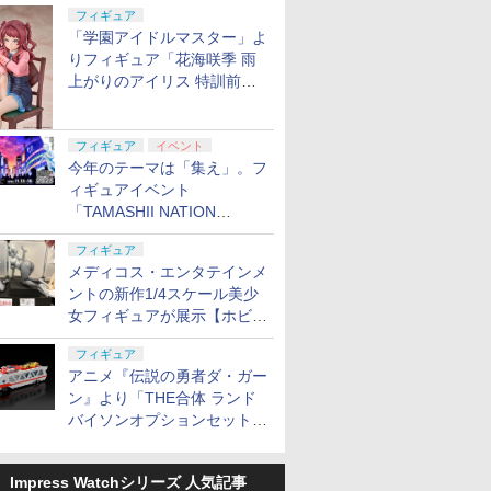
定
フィギュア
「学園アイドルマスター」よ
りフィギュア「花海咲季 雨
上がりのアイリス 特訓前
Ver.」が2027年4月に発売
フィギュア
イベント
今年のテーマは「集え」。フ
ィギュアイベント
「TAMASHII NATION
2026」が11月13日より開催
フィギュア
決定
メディコス・エンタテインメ
ントの新作1/4スケール美少
女フィギュアが展示【ホビー
メーカー合同展示会】
フィギュア
アニメ『伝説の勇者ダ・ガー
ン』より「THE合体 ランド
バイソンオプションセット」
が2027年5月に発売
Impress Watchシリーズ 人気記事