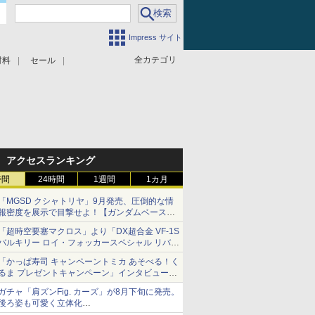
Impress サイト
全カテゴリ
材料
セール
アクセスランキング
時間
24時間
1週間
1カ月
「MGSD クシャトリヤ」9月発売、圧倒的な情
報密度を展示で目撃せよ！【ガンダムベース撮
り下ろし】
「超時空要塞マクロス」より「DX超合金 VF-1S
バルキリー ロイ・フォッカースペシャル リバイ
バルVer.」本日発売！
「かっぱ寿司 キャンペーントミカ あそべる！く
るま プレゼントキャンペーン」インタビュー
子どもが楽しめるかっぱ寿司ならではの体験と
ガチャ「肩ズンFig. カーズ」が8月下旬に発売。
コラボの楽しさを追求
後ろ姿も可愛く立体化
ライトニング・マックィーンやメーターなど4