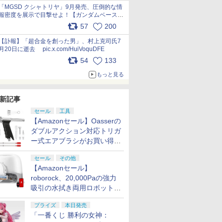
pic.x.com/nszPIDTpbg
「MGSD クシャトリヤ」9月発売、圧倒的な情
報密度を展示で目撃せよ！【ガンダムベース撮
り下ろし】 pic.x.com/3rPjsfk7qZ
57
200
【訃報】「超合金を創った男」、村上克司氏7
月20日に逝去 pic.x.com/HuiVoquDFE
54
133
もっと見る
新記事
セール
工具
【Amazonセール】Oasserの
ダブルアクション対応トリガ
ー式エアブラシがお買い得価
格で登場！
セール
その他
【Amazonセール】
roborock、20,000Paの強力
吸引の水拭き両用ロボット掃
除機「Qrevo Curv 2 Flow」
プライズ
本日発売
がお買い得！
「一番くじ 勝利の女神：