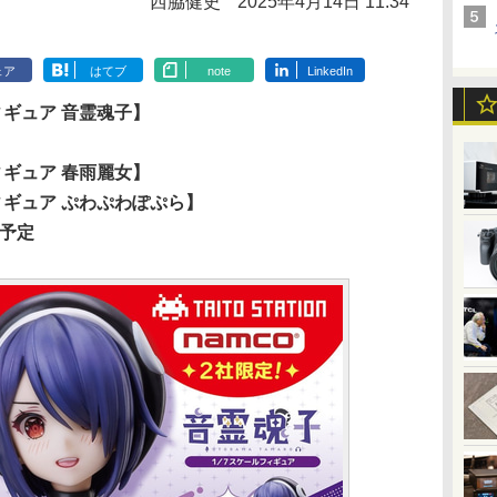
西脇健史
2025年4月14日 11:34
ェア
はてブ
note
LinkedIn
ィギュア 音霊魂子】
ィギュア 春雨麗女】
ィギュア ぷわぷわぽぷら】
開予定