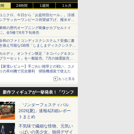
時間
24時間
1週間
1カ月
ユニクロ、今日から「お盆特別セール」。涼感
シアサッカーワンピース待望値下げ、撥水ギア
ショーツは1990円に
東映の歴代オープニング映像がカプセルトイ
に。全5種で8月下旬発売
令和のファミコンディスクシステム？安価に書
き換え可能なGB用「しましまディスクシステ
ム」
カルディ、オンライン限定「ネコバッグ＆タン
ブラーセット」を一般販売。7月の抽選販売の
当選無効分
【家電レビュー】手ごわい雑草との戦い、コメ
リの草刈機で完全勝利 掃除機感覚で使えた
もっと見る
新作フィギュアが一挙発表！「ワンフ
ェス2026[夏]」特集
「ワンダーフェスティバル
2026[夏]」速報&詳細レポー
トまとめ
不気味で繊細な怪物、元気い
っぱいの美少女、独得デザイ