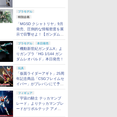
ャル リバイバルVer.」本日発
売！
プラモデル
特別企画
「MGSD クシャトリヤ」9月
発売、圧倒的な情報密度を展
示で目撃せよ！【ガンダムベ
ース撮り下ろし】
プラモデル
本日発売
「機動新世紀ガンダムX」よ
りガンプラ「HG 1/144 ガン
ダムレオパルド」本日発売！
玩具
「仮面ライダーアギト」25周
年記念商品「CSGフレイムセ
イバー」がプレバンにて予約
開始
フィギュア
「宇宙の騎士 テッカマンブ
レード」よりテッカマンブレ
ードがリボルテック アメイ
ジング・ヤマグチで商品化決