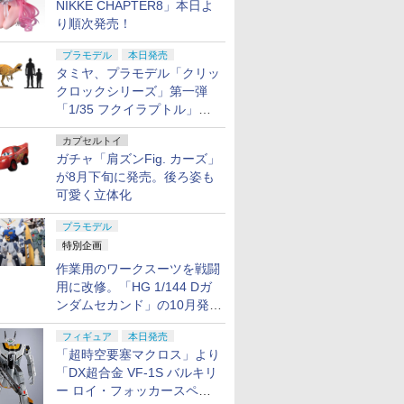
NIKKE CHAPTER8」本日よ
り順次発売！
プラモデル
本日発売
タミヤ、プラモデル「クリッ
クロックシリーズ」第一弾
「1/35 フクイラプトル」本
日発売！
カプセルトイ
ガチャ「肩ズンFig. カーズ」
が8月下旬に発売。後ろ姿も
可愛く立体化
プラモデル
特別企画
作業用のワークスーツを戦闘
用に改修。「HG 1/144 Dガ
ンダムセカンド」の10月発送
分が予約受付中【ガンダムベ
フィギュア
本日発売
ース撮り下ろし】
「超時空要塞マクロス」より
「DX超合金 VF-1S バルキリ
ー ロイ・フォッカースペシ